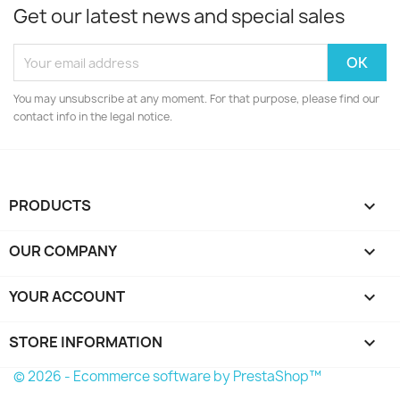
Get our latest news and special sales
You may unsubscribe at any moment. For that purpose, please find our
contact info in the legal notice.
PRODUCTS

OUR COMPANY

YOUR ACCOUNT

STORE INFORMATION
keyboard_arrow_down
© 2026 - Ecommerce software by PrestaShop™