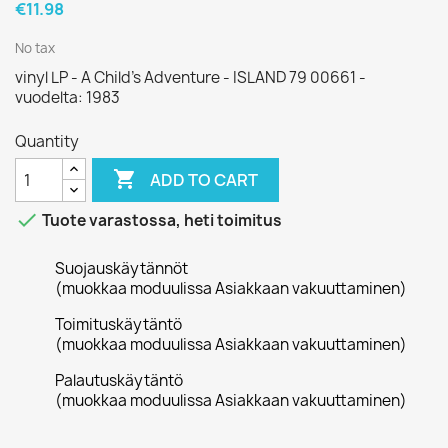
€11.98
No tax
vinyl LP - A Child's Adventure - ISLAND 79 00661 -
vuodelta: 1983
Quantity

ADD TO CART

Tuote varastossa, heti toimitus
Suojauskäytännöt
(muokkaa moduulissa Asiakkaan vakuuttaminen)
Toimituskäytäntö
(muokkaa moduulissa Asiakkaan vakuuttaminen)
Palautuskäytäntö
(muokkaa moduulissa Asiakkaan vakuuttaminen)