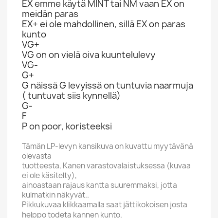
EX emme käytä MINT tai NM vaan EX on
meidän paras
EX+ ei ole mahdollinen, sillä EX on paras
kunto
VG+
VG on on vielä oiva kuuntelulevy
VG-
G+
G näissä G levyissä on tuntuvia naarmuja
( tuntuvat siis kynnellä)
G-
F
P on poor, koristeeksi
Tämän LP-levyn kansikuva on kuvattu myytävänä
olevasta
tuotteesta, Kanen varastovalaistuksessa (kuvaa
ei ole käsitelty),
ainoastaan rajaus kantta suuremmaksi, jotta
kulmatkin näkyvät..
Pikkukuvaa klikkaamalla saat jättikokoisen josta
helppo todeta kannen kunto.