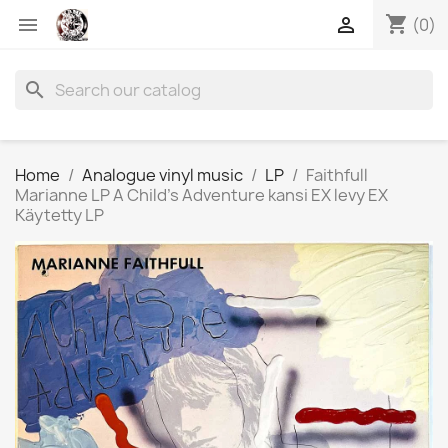
shopping_cart


(0)
search
Home
Analogue vinyl music
LP
Faithfull
Marianne LP A Child's Adventure kansi EX levy EX
Käytetty LP