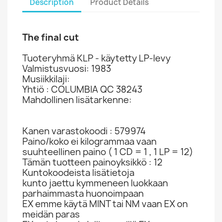
Description
Product Details
The final cut
Tuoteryhmä KLP - käytetty LP-levy
Valmistusvuosi: 1983
Musiikkilaji:
Yhtiö : COLUMBIA QC 38243
Mahdollinen lisätarkenne:
Kanen varastokoodi : 579974
Paino/koko ei kilogrammaa vaan
suuhteellinen paino ( 1 CD = 1 , 1 LP = 12)
Tämän tuotteen painoyksikkö : 12
Kuntokoodeista lisätietoja
kunto jaettu kymmeneen luokkaan
parhaimmasta huonoimpaan
EX emme käytä MINT tai NM vaan EX on
meidän paras