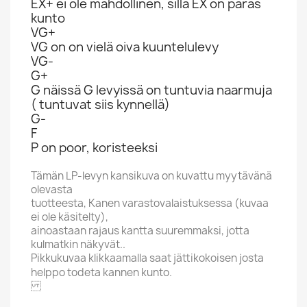
EX+ ei ole mahdollinen, sillä EX on paras
kunto
VG+
VG on on vielä oiva kuuntelulevy
VG-
G+
G näissä G levyissä on tuntuvia naarmuja
( tuntuvat siis kynnellä)
G-
F
P on poor, koristeeksi
Tämän LP-levyn kansikuva on kuvattu myytävänä
olevasta
tuotteesta, Kanen varastovalaistuksessa (kuvaa
ei ole käsitelty),
ainoastaan rajaus kantta suuremmaksi, jotta
kulmatkin näkyvät..
Pikkukuvaa klikkaamalla saat jättikokoisen josta
helppo todeta kannen kunto.