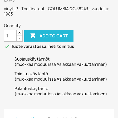
No tax
vinyl LP - The final cut - COLUMBIA QC 38243 - vuodelta:
1983
Quantity

ADD TO CART

Tuote varastossa, heti toimitus
Suojauskäytännöt
(muokkaa moduulissa Asiakkaan vakuuttaminen)
Toimituskäytäntö
(muokkaa moduulissa Asiakkaan vakuuttaminen)
Palautuskäytäntö
(muokkaa moduulissa Asiakkaan vakuuttaminen)