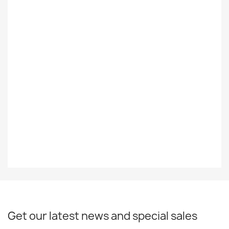
Styles
Rock/Pop
Record
EX-
Decade
80-Luku
Year
1983
EAN13
0074643824316
Get our latest news and special sales