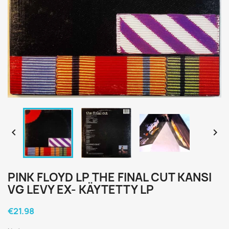


PINK FLOYD LP THE FINAL CUT KANSI
VG LEVY EX- KÄYTETTY LP
€21.98