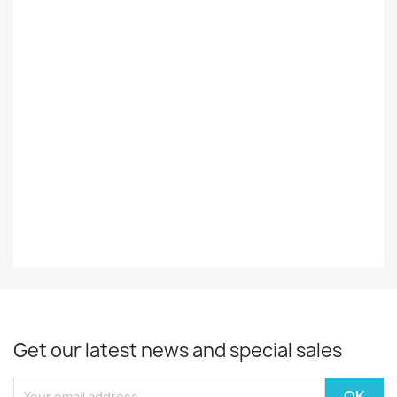
Suomalainen /
Foreign
Ulkomainen
Styles
Rock/Pop
Record
EX-
Decade
60-Luku
Year
1967
Get our latest news and special sales