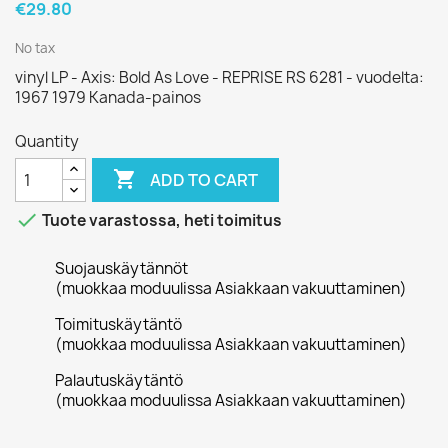
€29.80
No tax
vinyl LP - Axis: Bold As Love - REPRISE RS 6281 - vuodelta:
1967 1979 Kanada-painos
Quantity

ADD TO CART

Tuote varastossa, heti toimitus
Suojauskäytännöt
(muokkaa moduulissa Asiakkaan vakuuttaminen)
Toimituskäytäntö
(muokkaa moduulissa Asiakkaan vakuuttaminen)
Palautuskäytäntö
(muokkaa moduulissa Asiakkaan vakuuttaminen)