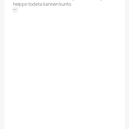
helppo todeta kannen kunto.
REPRISE
Alphabet
H
Price Range
Yli 20 Euroa
Cover Grading
EX-
Condition New
Used
Uusi / Used
Käytetty
Finnish
Ulkomainen