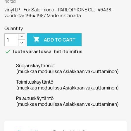
No tax
vinyl LP - For Sale, mono - PARLOPHONE CLJ-46438 -
vuodelta: 1964 1987 Made in Canada
Quantity

ADD TO CART

Tuote varastossa, heti toimitus
Suojauskäytännöt
(muokkaa moduulissa Asiakkaan vakuuttaminen)
Toimituskäytäntö
(muokkaa moduulissa Asiakkaan vakuuttaminen)
Palautuskäytäntö
(muokkaa moduulissa Asiakkaan vakuuttaminen)