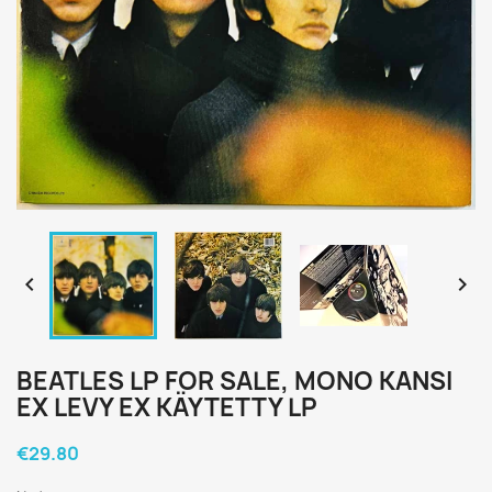


BEATLES LP FOR SALE, MONO KANSI
EX LEVY EX KÄYTETTY LP
€29.80