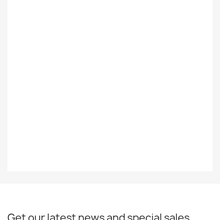
Ulkomainen
Styles
Rock/Pop
Record
EX
Decade
60-Luku
Year
1964
EAN13
0077774643818
Get our latest news and special sales