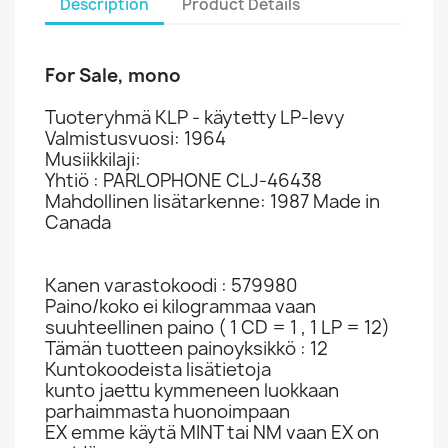
Description
Product Details
For Sale, mono
Tuoteryhmä KLP - käytetty LP-levy
Valmistusvuosi: 1964
Musiikkilaji:
Yhtiö : PARLOPHONE CLJ-46438
Mahdollinen lisätarkenne: 1987 Made in
Canada
Kanen varastokoodi : 579980
Paino/koko ei kilogrammaa vaan
suuhteellinen paino ( 1 CD = 1 , 1 LP = 12)
Tämän tuotteen painoyksikkö : 12
Kuntokoodeista lisätietoja
kunto jaettu kymmeneen luokkaan
parhaimmasta huonoimpaan
EX emme käytä MINT tai NM vaan EX on