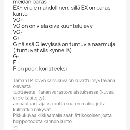
meidän paras
EX+ ei ole mahdollinen, sillä EX on paras
kunto
VG+
VG on on vielä oiva kuuntelulevy
VG-
G+
G näissä G levyissä on tuntuvia naarmuja
( tuntuvat siis kynnellä)
G-
F
P on poor, koristeeksi
Tämän LP-levyn kansikuva on kuvattu myytävänä
olevasta
tuotteesta, Kanen varastovalaistuksessa (kuvaa
ei ole käsitelty),
ainoastaan rajaus kantta suuremmaksi, jotta
kulmatkin näkyvät..
Pikkukuvaa klikkaamalla saat jättikokoisen josta
helppo todeta kannen kunto.