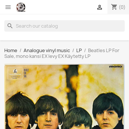
shopping_cart


(0)
search
Home
Analogue vinyl music
LP
Beatles LP For
Sale, mono kansi EX levy EX Käytetty LP