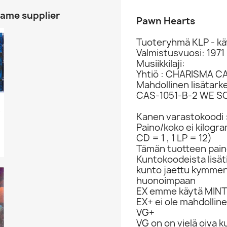
same supplier
Pawn Hearts
Tuoteryhmä KLP - kä
Valmistusvuosi: 1971
Musiikkilaji:
Yhtiö : CHARISMA CA
Mahdollinen lisätark
CAS-1051-B-2 WE SO
 The...
Kanen varastokoodi 
Paino/koko ei kilogr
CD = 1 , 1 LP = 12)
Tämän tuotteen paino
Kuntokoodeista lisät
kunto jaettu kymme
huonoimpaan
EX emme käytä MINT 
EX+ ei ole mahdolline
VG+
VG on on vielä oiva 