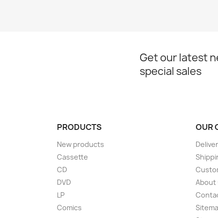
Get our latest 
special sales
PRODUCTS
OUR 
New products
Delive
Cassette
Shippi
CD
Custom
DVD
About
LP
Conta
Comics
Sitem