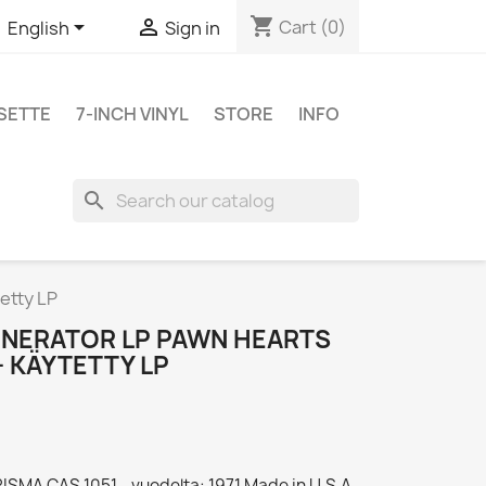
shopping_cart


Cart
(0)
English
Sign in
SETTE
7-INCH VINYL
STORE
INFO
search
etty LP
ENERATOR LP PAWN HEARTS
+ KÄYTETTY LP
RISMA CAS 1051 - vuodelta: 1971 Made in U.S.A.