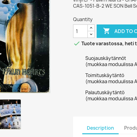
CAS-1051-B-2 WE SON Bell 
Quantity

ADD TO 

Tuote varastossa, heti 
Suojauskäytännöt
(muokkaa moduulissa A
Toimituskäytäntö
(muokkaa moduulissa A
Palautuskäytäntö
(muokkaa moduulissa A
Description
Produ