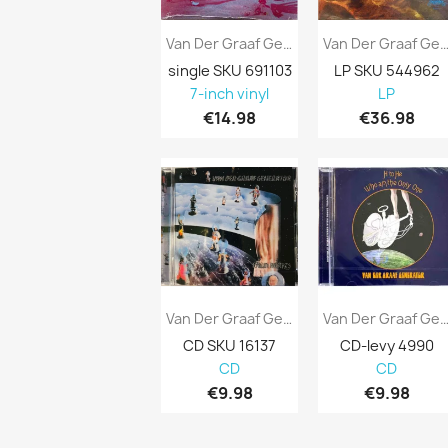
Van Der Graaf Generator Single Theme One /...
Van Der Graaf Generator LP The Leas
single SKU 691103
LP SKU 544962
7-inch vinyl
LP
€14.98
€36.98
Van Der Graaf Generator CD Pawn Hearts + 5...
Van Der Graaf Generator : H To He, Wh
CD SKU 16137
CD-levy 4990

CD
CD
€9.98
€9.98