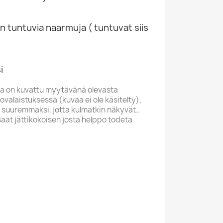
n tuntuvia naarmuja ( tuntuvat siis
i
a on kuvattu myytävänä olevasta
valaistuksessa (kuvaa ei ole käsitelty),
 suuremmaksi, jotta kulmatkin näkyvät..
saat jättikokoisen josta helppo todeta
V