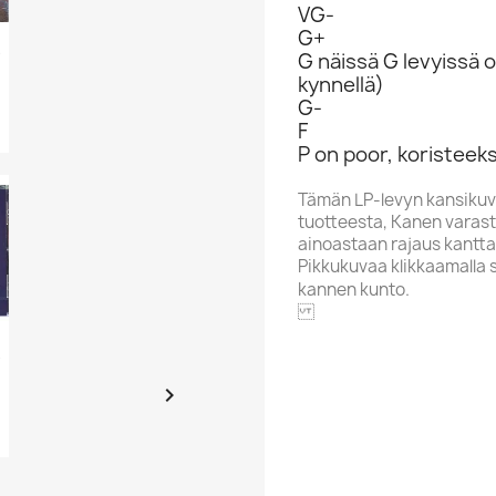
VG-
G+
t We...
G näissä G levyissä o
kynnellä)
G-
F
P on poor, koristeeks
Tämän LP-levyn kansikuv
tuotteesta, Kanen varasto
ainoastaan rajaus kantta
Pikkukuvaa klikkaamalla 
kannen kunto.
o Am...
CHARISMA

Alphabet