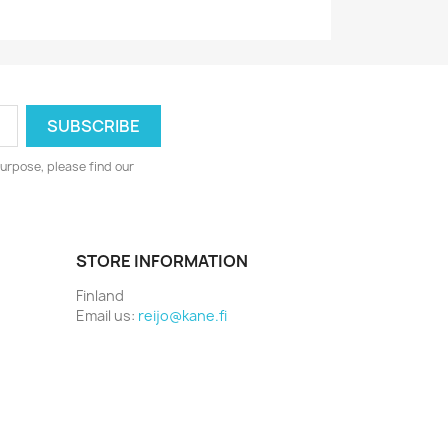
urpose, please find our
STORE INFORMATION
Finland
Email us:
reijo@kane.fi