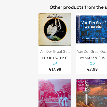
Other products from the 
Van Der Graaf Generator LP H To He Who Am...
Van Der Graaf Generator Käytetty CD
LP SKU 579990
cd SKU 378093
LP
CD
€17.98
€7.98