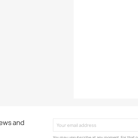
Styles
Record
Decade
Year
EAN13
news and
You may unsubscribe at any moment. For that p