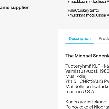
(muokkaa moduulissa A
same supplier
Palautuskäytäntö
(muokkaa moduulissa A
Description
Produ
The Michael Schen
Tuoteryhmä KLP - kä
Valmistusvuosi: 198
Musiikkilaji:
Yhtiö : CHRYSALIS P
Mahdollinen lisätark
made in U.S.A.
Kanen varastokoodi 
Paino/koko ei kilogr