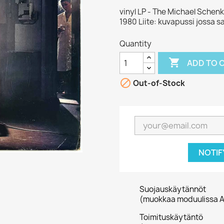
vinyl LP - The Michael Schen
1980 Liite: kuvapussi jossa s
Quantity

ADD TO 

Out-of-Stock
NOTIF
Suojauskäytännöt
(muokkaa moduulissa A
Toimituskäytäntö