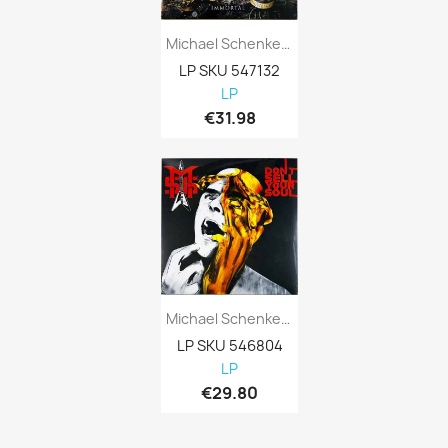
Michael Schenker Group LP Immortal, Gold...
LP SKU 547132
LP
€31.98
Michael Schenker Group LP Don’t Sell Your...
LP SKU 546804
LP
€29.80