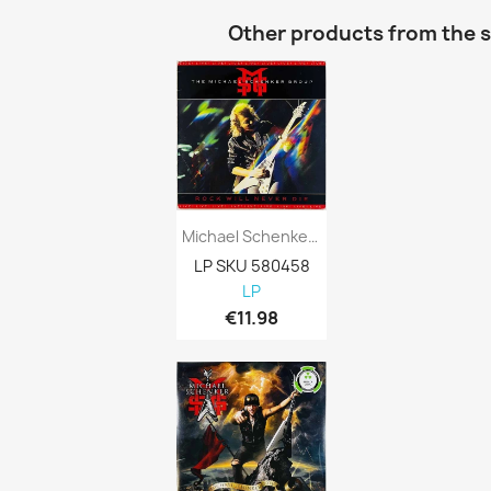
Other products from the 
Michael Schenker Group LP Rock Will Never...
LP SKU 580458
LP
€11.98