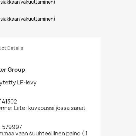
siakkaan vakuuttaminen)
siakkaan vakuuttaminen)
ct Details
ker Group
ytetty LP-levy
0
V 41302
enne: Liite: kuvapussi jossa sanat
: 579997
ammaa vaan suuhteellinen paino ( 1