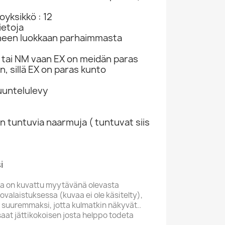
yksikkö : 12
ietoja
neen luokkaan parhaimmasta
tai NM vaan EX on meidän paras
n, sillä EX on paras kunto
kuuntelulevy
n tuntuvia naarmuja ( tuntuvat siis
i
a on kuvattu myytävänä olevasta
valaistuksessa (kuvaa ei ole käsitelty),
 suuremmaksi, jotta kulmatkin näkyvät..
saat jättikokoisen josta helppo todeta