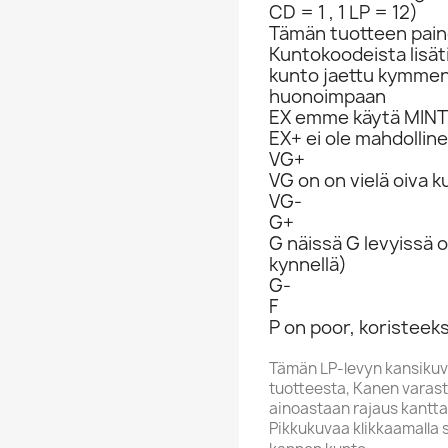
CD = 1 , 1 LP = 12)
Tämän tuotteen paino
Kuntokoodeista lisät
kunto jaettu kymme
huonoimpaan
EX emme käytä MINT 
EX+ ei ole mahdolline
VG+
VG on on vielä oiva 
VG-
G+
G näissä G levyissä o
kynnellä)
G-
F
P on poor, koristeeks
Tämän LP-levyn kansikuv
tuotteesta, Kanen varasto
ainoastaan rajaus kantta
Pikkukuvaa klikkaamalla 