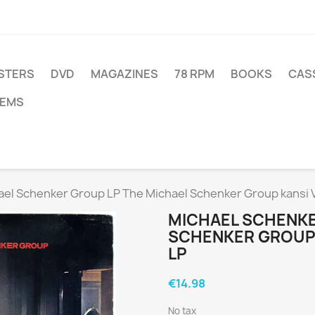
STERS
DVD
MAGAZINES
78 RPM
BOOKS
CAS
TEMS
ael Schenker Group LP The Michael Schenker Group kansi V
MICHAEL SCHENKE
SCHENKER GROUP 
LP
€14.98
No tax