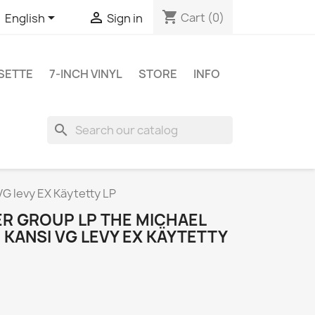
shopping_cart


Cart
(0)
English
Sign in
SETTE
7-INCH VINYL
STORE
INFO
search
G levy EX Käytetty LP
R GROUP LP THE MICHAEL
KANSI VG LEVY EX KÄYTETTY