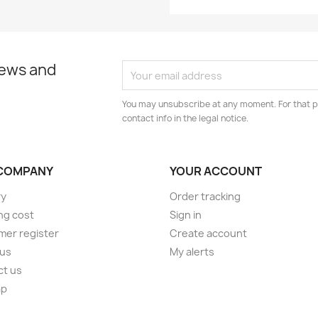
news and
You may unsubscribe at any moment. For that p
contact info in the legal notice.
COMPANY
YOUR ACCOUNT
ry
Order tracking
ng cost
Sign in
er register
Create account
 us
My alerts
ct us
ap
s