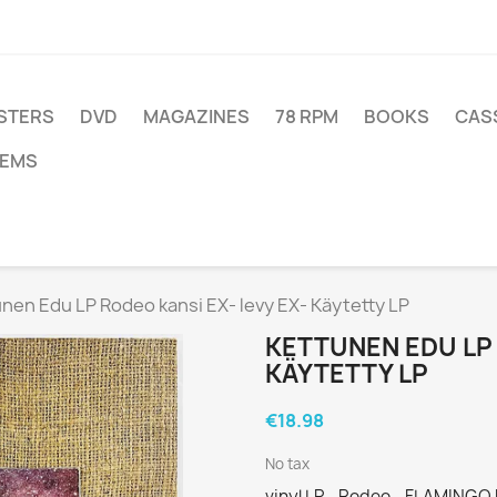
STERS
DVD
MAGAZINES
78 RPM
BOOKS
CAS
TEMS
nen Edu LP Rodeo kansi EX- levy EX- Käytetty LP
KETTUNEN EDU LP 
KÄYTETTY LP
€18.98
No tax
vinyl LP - Rodeo - FLAMINGO 