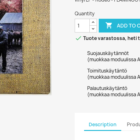
Quantity

ADD TO 

Tuote varastossa, heti 
Suojauskäytännöt
(muokkaa moduulissa A
Toimituskäytäntö
(muokkaa moduulissa A
Palautuskäytäntö
(muokkaa moduulissa A
Description
Produ