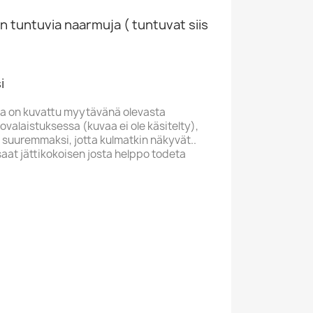
n tuntuvia naarmuja ( tuntuvat siis
i
a on kuvattu myytävänä olevasta
valaistuksessa (kuvaa ei ole käsitelty),
 suuremmaksi, jotta kulmatkin näkyvät..
saat jättikokoisen josta helppo todeta
K