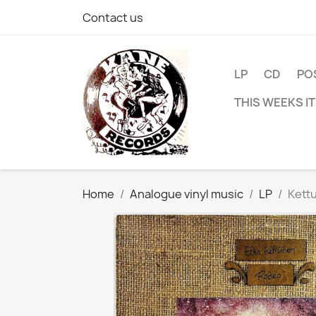
Contact us
LP
CD
PO
THIS WEEKS I
Home
Analogue vinyl music
LP
Kettu