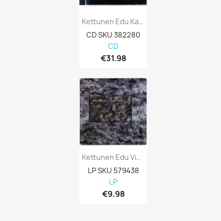
Kettunen Edu Käytetty CD Kaupparatsun...
CD SKU 382280
CD
€31.98
Kettunen Edu Vinyl LP Eräänä Yönä... Vinyl LP
LP SKU 579438
LP
€9.98