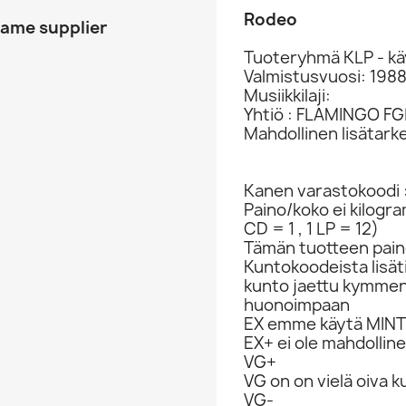
Rodeo
same supplier
Tuoteryhmä KLP - kä
Valmistusvuosi: 198
Musiikkilaji:
Yhtiö : FLAMINGO FG
Mahdollinen lisätark
Kanen varastokoodi 
Paino/koko ei kilogr
CD = 1 , 1 LP = 12)
Tämän tuotteen paino
Kuntokoodeista lisät
kunto jaettu kymme
huonoimpaan
EX emme käytä MINT 
EX+ ei ole mahdolline
VG+
VG on on vielä oiva 
VG-