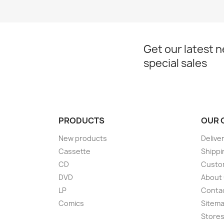
Get our latest 
special sales
PRODUCTS
OUR 
New products
Delive
Cassette
Shippi
CD
Custom
DVD
About
LP
Conta
Comics
Sitem
Store