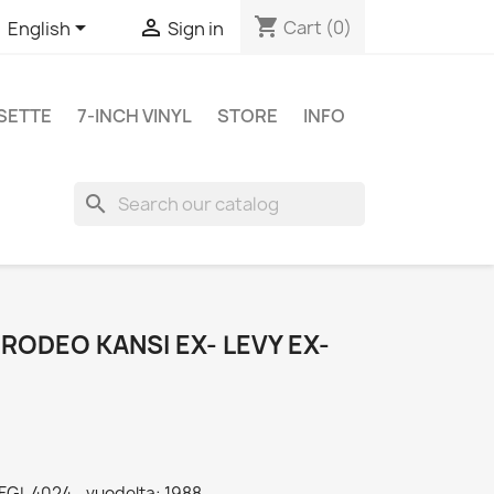
shopping_cart


Cart
(0)
English
Sign in
SETTE
7-INCH VINYL
STORE
INFO
search
RODEO KANSI EX- LEVY EX-
FGL 4024 - vuodelta: 1988