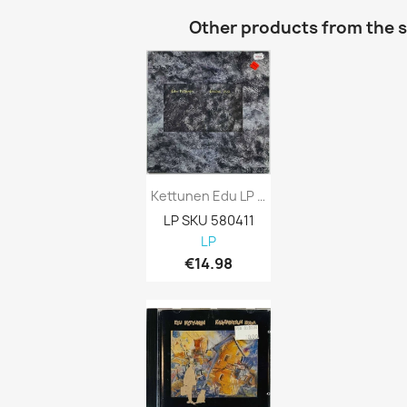
Other products from the 
Kettunen Edu LP Eräänä Yönä... Kansi EX...
LP SKU 580411
LP
€14.98