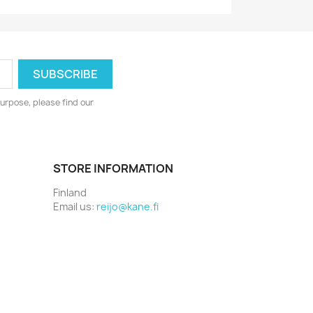
urpose, please find our
STORE INFORMATION
Finland
Email us:
reijo@kane.fi