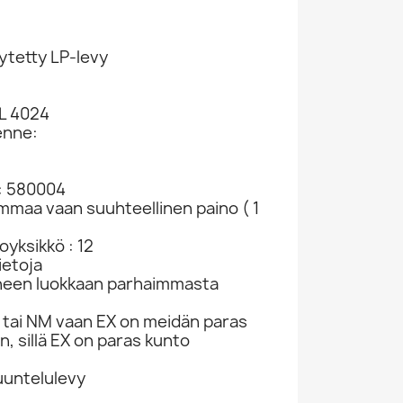
ytetty LP-levy
8
L 4024
enne:
: 580004
ammaa vaan suuhteellinen paino ( 1
yksikkö : 12
ietoja
neen luokkaan parhaimmasta
tai NM vaan EX on meidän paras
n, sillä EX on paras kunto
kuuntelulevy