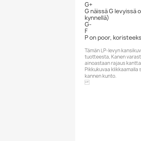
G+
G näissä G levyissä o
kynnellä)
G-
F
P on poor, koristeeks
Tämän LP-levyn kansikuv
tuotteesta, Kanen varasto
ainoastaan rajaus kantta
Pikkukuvaa klikkaamalla 
kannen kunto.
FLAMINGO
Alphabet