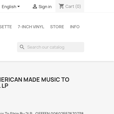
shopping_cart


Cart
(0)
English
Sign in
SETTE
7-INCH VINYL
STORE
INFO
search
MERICAN MADE MUSIC TO
 LP
sic To Strip By 2LP - GEFFEN 00602557670738