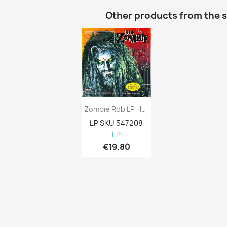
Other products from the 
Zombie Rob LP Hellbilly Deluxe Kansi...
LP SKU 547208

LP
€19.80