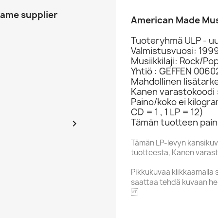
same supplier
American Made Musi
Tuoteryhmä ULP - uu
Valmistusvuosi: 199
Musiikkilaji: Rock/Po
Yhtiö : GEFFEN 006
Mahdollinen lisätark
Kanen varastokoodi 
Paino/koko ei kilogr
CD = 1 , 1 LP = 12)
Tämän tuotteen pain

Tämän LP-levyn kansikuv
tuotteesta, Kanen varasto
Pikkukuvaa klikkaamalla 
saattaa tehdä kuvaan he