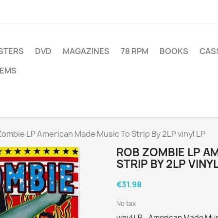
STERS
DVD
MAGAZINES
78 RPM
BOOKS
CAS
TEMS
ombie LP American Made Music To Strip By 2LP vinyl LP
ROB ZOMBIE LP A
STRIP BY 2LP VINYL
€31.98
No tax
vinyl LP - American Made Mu