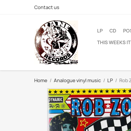
Contact us
LP
CD
PO
THIS WEEKS I
Home
Analogue vinyl music
LP
Rob Z