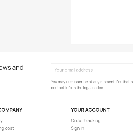
EAN13
news and
You may unsubscribe at any moment. For that p
contact info in the legal notice.
COMPANY
YOUR ACCOUNT
ry
Order tracking
ng cost
Sign in