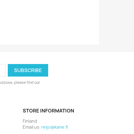
0602557670738
urpose, please find our
STORE INFORMATION
Finland
Email us:
reijo@kane.fi