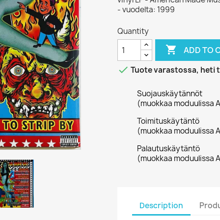
- vuodelta: 1999
Quantity

ADD TO 

Tuote varastossa, heti 
Suojauskäytännöt
(muokkaa moduulissa A
Toimituskäytäntö
(muokkaa moduulissa A
Palautuskäytäntö
(muokkaa moduulissa A
Description
Produ