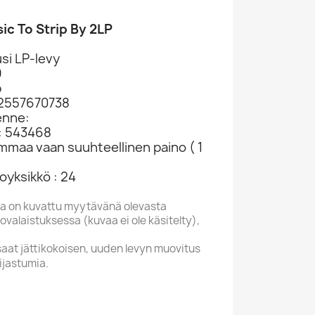
c To Strip By 2LP
si LP-levy
9
p
02557670738
enne:
: 543468
ammaa vaan suuhteellinen paino ( 1
oyksikkö : 24
a on kuvattu myytävänä olevasta
valaistuksessa (kuvaa ei ole käsitelty),
saat jättikokoisen, uuden levyn muovitus
ijastumia.