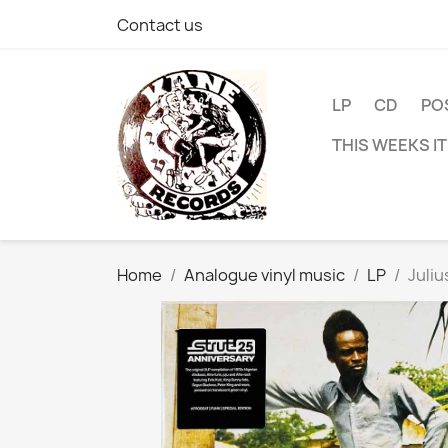
Contact us
LP
CD
PO
THIS WEEKS I
Home
Analogue vinyl music
LP
Juliu