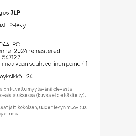
agos 3LP
si LP-levy
T044LPC
kenne: 2024 remastered
: 547122
ammaa vaan suuhteellinen paino ( 1
oyksikkö : 24
a on kuvattu myytävänä olevasta
valaistuksessa (kuvaa ei ole käsitelty),
saat jättikokoisen, uuden levyn muovitus
ijastumia.