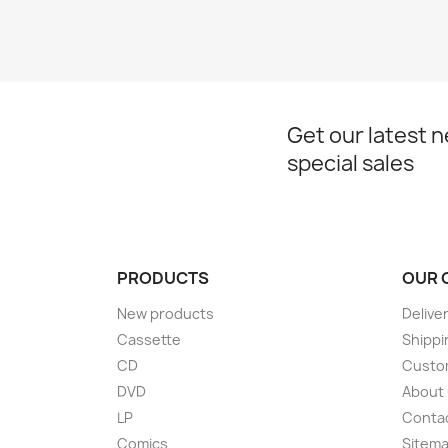
Get our latest 
special sales
PRODUCTS
OUR 
New products
Delive
Cassette
Shippi
CD
Custom
DVD
About
LP
Conta
Comics
Sitem