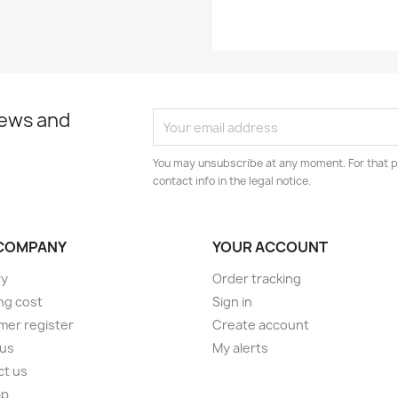
news and
You may unsubscribe at any moment. For that p
contact info in the legal notice.
COMPANY
YOUR ACCOUNT
ry
Order tracking
ng cost
Sign in
er register
Create account
 us
My alerts
ct us
ap