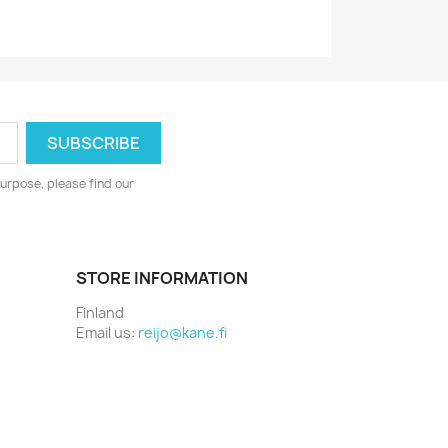
urpose, please find our
STORE INFORMATION
Finland
Email us:
reijo@kane.fi