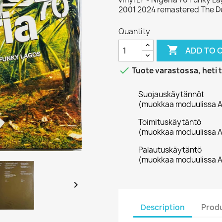
2001 2024 remastered The Def
Quantity

ADD TO 

Tuote varastossa, heti 
Suojauskäytännöt
(muokkaa moduulissa A
Toimituskäytäntö
(muokkaa moduulissa A
Palautuskäytäntö
(muokkaa moduulissa A

Description
Produ