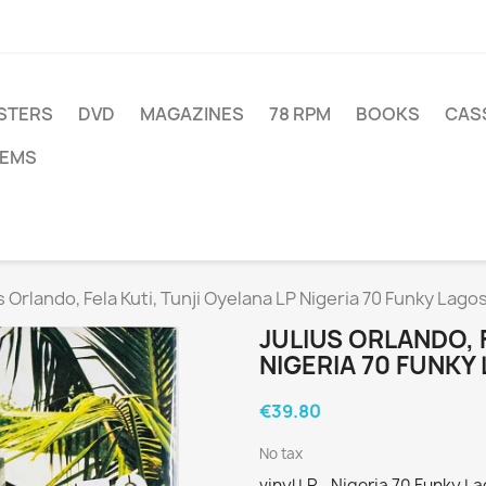
STERS
DVD
MAGAZINES
78 RPM
BOOKS
CAS
TEMS
s Orlando, Fela Kuti, Tunji Oyelana LP Nigeria 70 Funky Lagos
JULIUS ORLANDO, 
NIGERIA 70 FUNKY 
€39.80
No tax
vinyl LP - Nigeria 70 Funky 