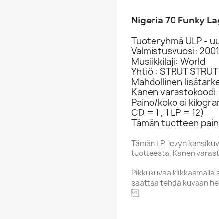
Nigeria 70 Funky L
Tuoteryhmä ULP - uu
Valmistusvuosi: 2001
Musiikkilaji: World
Yhtiö : STRUT STRU
Mahdollinen lisätar
Kanen varastokoodi 
Paino/koko ei kilogr
CD = 1 , 1 LP = 12)
Tämän tuotteen pain
Tämän LP-levyn kansikuv
tuotteesta, Kanen varasto
Pikkukuvaa klikkaamalla 
saattaa tehdä kuvaan he