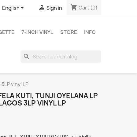
shopping_cart


Cart
(0)
English
Sign in
SETTE
7-INCH VINYL
STORE
INFO
search
 3LP vinyl LP
FELA KUTI, TUNJI OYELANA LP
LAGOS 3LP VINYL LP
Lagos 3LP - STRUT STRUT044LPC - vuodelta: