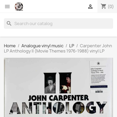
shopping_cart


(0)
search
Home
Analogue vinyl music
LP
Carpenter John
LP Anthology II (Movie Themes 1976-1988) vinyl LP