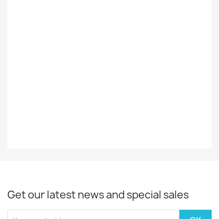
Ulkomainen
Styles
FILM
Decade
2021-
Year
2023
EAN13
0843563162521
Get our latest news and special sales