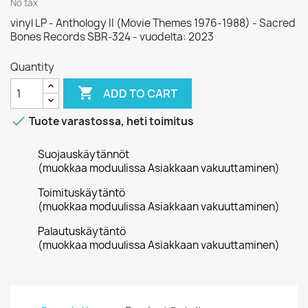
No tax
vinyl LP - Anthology II (Movie Themes 1976-1988) - Sacred
Bones Records SBR-324 - vuodelta: 2023
Quantity

ADD TO CART

Tuote varastossa, heti toimitus
Suojauskäytännöt
(muokkaa moduulissa Asiakkaan vakuuttaminen)
Toimituskäytäntö
(muokkaa moduulissa Asiakkaan vakuuttaminen)
Palautuskäytäntö
(muokkaa moduulissa Asiakkaan vakuuttaminen)