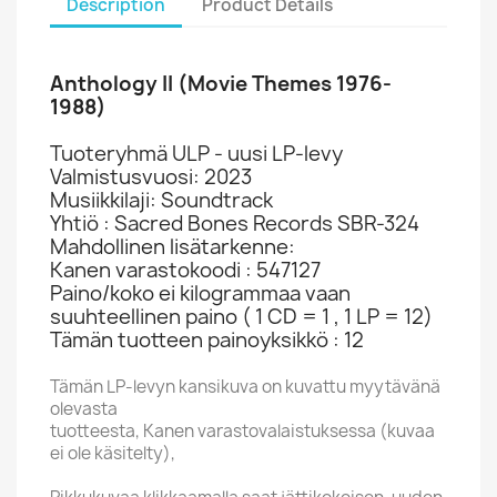
Description
Product Details
Anthology II (Movie Themes 1976-
1988)
Tuoteryhmä ULP - uusi LP-levy
Valmistusvuosi: 2023
Musiikkilaji: Soundtrack
Yhtiö : Sacred Bones Records SBR-324
Mahdollinen lisätarkenne:
Kanen varastokoodi : 547127
Paino/koko ei kilogrammaa vaan
suuhteellinen paino ( 1 CD = 1 , 1 LP = 12)
Tämän tuotteen painoyksikkö : 12
Tämän LP-levyn kansikuva on kuvattu myytävänä
olevasta
tuotteesta, Kanen varastovalaistuksessa (kuvaa
ei ole käsitelty),