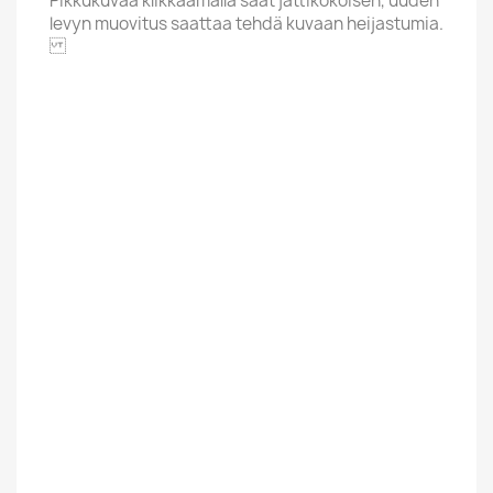
Pikkukuvaa klikkaamalla saat jättikokoisen, uuden
levyn muovitus saattaa tehdä kuvaan heijastumia.
Sacred Bones Records
Alphabet
C
Price Range
Yli 20 Euroa
Condition New
New
Uusi / Used
Käytetty
Finnish
Ulkomainen
Suomalainen /
Foreign