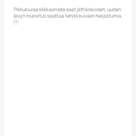
Pikkukuvaa klikkaamalla saat jättikokoisen, uuden
levyn muovitus saattaa tehdä kuvaan heijastumia.
EPITAPH
Alphabet
B
Price Range
Yli 20 Euroa
Condition New
New
Uusi / Used
Käytetty
Finnish
Ulkomainen
Suomalainen /