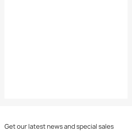
Foreign
Ulkomainen
Styles
PUNK
Decade
90-Luku
Year
1990
EAN13
8714092640915
Get our latest news and special sales