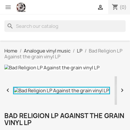
shopping_cart


(0)
search
Home
Analogue vinyl music
LP
Bad Religion LP
Against the grain vinyl LP


BAD RELIGION LP AGAINST THE GRAIN
VINYL LP