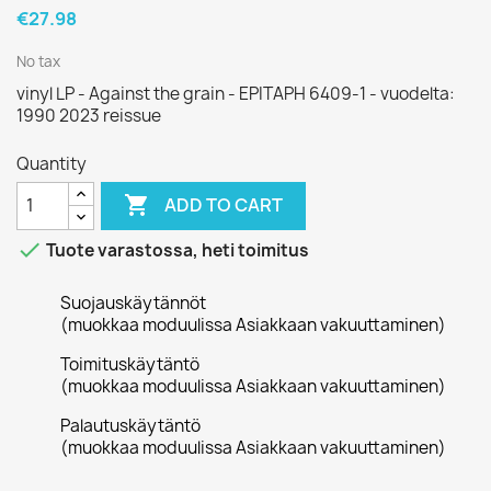
€27.98
No tax
vinyl LP - Against the grain - EPITAPH 6409-1 - vuodelta:
1990 2023 reissue
Quantity

ADD TO CART

Tuote varastossa, heti toimitus
Suojauskäytännöt
(muokkaa moduulissa Asiakkaan vakuuttaminen)
Toimituskäytäntö
(muokkaa moduulissa Asiakkaan vakuuttaminen)
Palautuskäytäntö
(muokkaa moduulissa Asiakkaan vakuuttaminen)