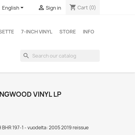
shopping_cart


Cart
(0)
English
Sign in
SETTE
7-INCH VINYL
STORE
INFO
search
INGWOOD VINYL LP
H BHR 197-1 - vuodelta: 2005 2019 reissue