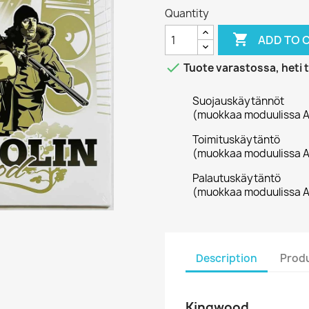
Quantity

ADD TO 

Tuote varastossa, heti 
Suojauskäytännöt
(muokkaa moduulissa A
Toimituskäytäntö
(muokkaa moduulissa A
Palautuskäytäntö
(muokkaa moduulissa A
Description
Produ
Kingwood