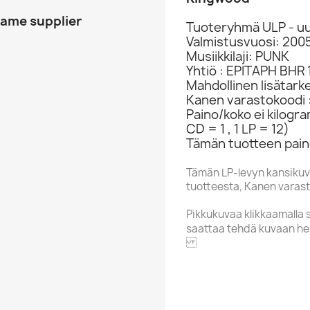
same supplier
Tuoteryhmä ULP - uu
Valmistusvuosi: 200
Musiikkilaji: PUNK
Yhtiö : EPITAPH BHR 
Mahdollinen lisätark
Kanen varastokoodi 
Paino/koko ei kilogr
CD = 1 , 1 LP = 12)
Tämän tuotteen paino
Tämän LP-levyn kansikuv
tuotteesta, Kanen varasto
Pikkukuvaa klikkaamalla 
saattaa tehdä kuvaan he
EPITAPH