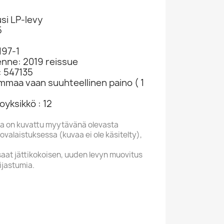
si LP-levy
5
197-1
enne: 2019 reissue
: 547135
ammaa vaan suuhteellinen paino ( 1
yksikkö : 12
a on kuvattu myytävänä olevasta
valaistuksessa (kuvaa ei ole käsitelty),
saat jättikokoisen, uuden levyn muovitus
ijastumia.