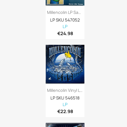
Millencolin LP Same Old Tunes, White Vinyl...
LP SKU 547052
LP
€24.98
Millencolin Vinyl LP SOS Vinyl LP
LP SKU 546518
LP
€22.98