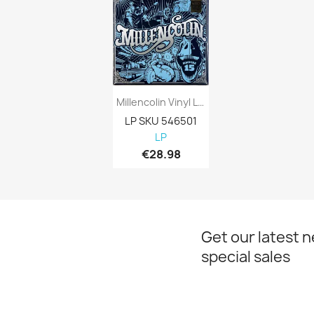
Millencolin Vinyl LP Machine 15, Limited...
LP SKU 546501
LP
€28.98
Get our latest 
special sales