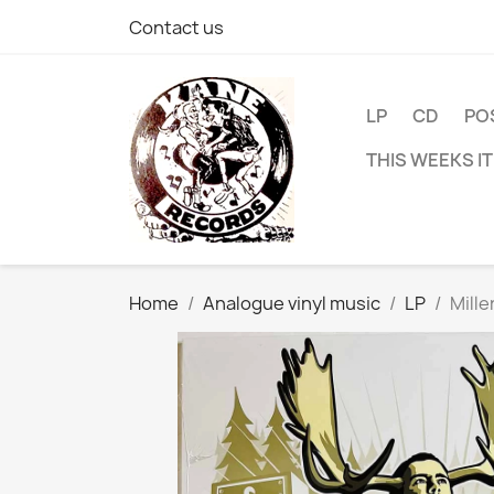
Contact us
LP
CD
PO
THIS WEEKS I
Home
Analogue vinyl music
LP
Mille