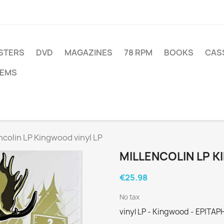
STERS
DVD
MAGAZINES
78 RPM
BOOKS
CAS
TEMS
ncolin LP Kingwood vinyl LP
MILLENCOLIN LP K
€25.98
No tax
vinyl LP - Kingwood - EPITAP