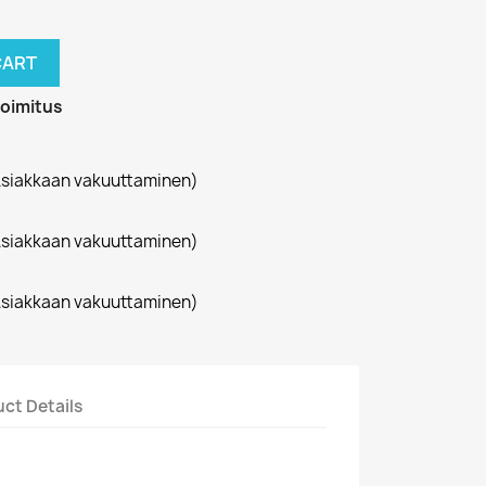
CART
toimitus
siakkaan vakuuttaminen)
siakkaan vakuuttaminen)
siakkaan vakuuttaminen)
ct Details