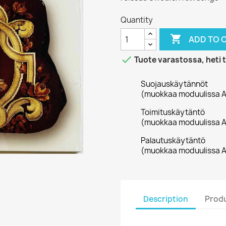
Quantity

ADD TO 

Tuote varastossa, heti 
Suojauskäytännöt
(muokkaa moduulissa A
Toimituskäytäntö
(muokkaa moduulissa A
Palautuskäytäntö
(muokkaa moduulissa A
Description
Produ