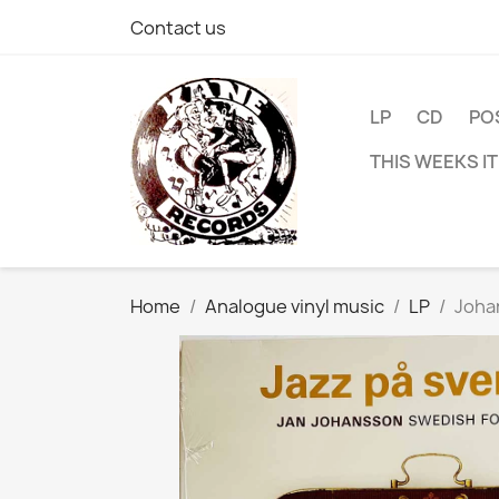
Contact us
LP
CD
PO
THIS WEEKS I
Home
Analogue vinyl music
LP
Johan