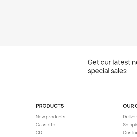
Get our latest 
special sales
PRODUCTS
OUR 
New products
Delive
Cassette
Shippi
CD
Custom