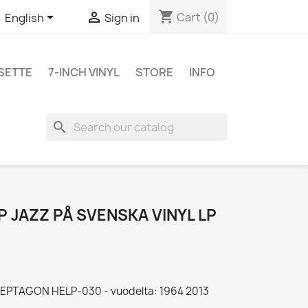
shopping_cart


Cart
(0)
English
Sign in
SETTE
7-INCH VINYL
STORE
INFO
search
 JAZZ PÅ SVENSKA VINYL LP
- HEPTAGON HELP-030 - vuodelta: 1964 2013