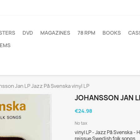
STERS
DVD
MAGAZINES
78 RPM
BOOKS
CAS
TEMS
sson Jan LP Jazz På Svenska vinyl LP
JOHANSSON JAN LP
€24.98
No tax
vinyl LP - Jazz På Svenska 
reissue Swedish folk songs