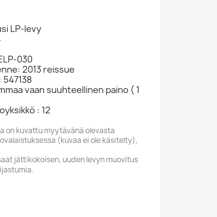
si LP-levy
4
ELP-030
enne: 2013 reissue
: 547138
ammaa vaan suuhteellinen paino ( 1
yksikkö : 12
a on kuvattu myytävänä olevasta
valaistuksessa (kuvaa ei ole käsitelty),
saat jättikokoisen, uuden levyn muovitus
ijastumia.