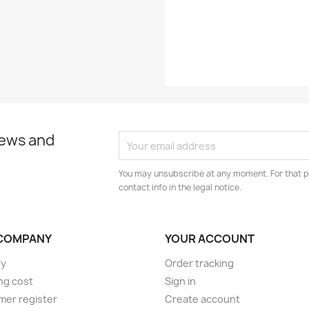
EAN13
news and
You may unsubscribe at any moment. For that p
contact info in the legal notice.
COMPANY
YOUR ACCOUNT
ry
Order tracking
ng cost
Sign in
er register
Create account