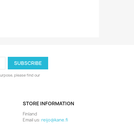
7393465133301
urpose, please find our
STORE INFORMATION
Finland
Email us:
reijo@kane.fi