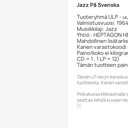
Jazz På Svenska
Tuoteryhmä ULP - uu
Valmistusvuosi: 196
Musiikkilaji: Jazz
Yhtiö : HEPTAGON H
Mahdollinen lisätark
Kanen varastokoodi 
Paino/koko ei kilogr
CD = 1 , 1 LP = 12)
Tämän tuotteen paino
Tämän LP-levyn kansikuv
tuotteesta, Kanen varasto
Pikkukuvaa klikkaamalla 
saattaa tehdä kuvaan he
HEPTAGON