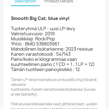
Description
Product Details
Smooth Big Cat, blue vinyl
Tuoteryhmä ULP - uusi LP-levy
Valmistusvuosi: 2019
Musiikkilaji: Rock/Pop
Yhtiö : BMG 538803961
Mahdollinen lisätarkenne: 2023 reissue
Kanen varastokoodi : 547143
Paino/koko ei kilogrammaa vaan
suuhteellinen paino ( 1 CD = 1 , 1 LP = 12)
Tämän tuotteen painoyksikkö : 12
Tämän LP-levyn kansikuva on kuvattu myytävänä
olevasta
tuotteesta, Kanen varastovalaistuksessa (kuvaa
ei ole käsitelty),
Pikkukuvaa klikkaamalla saat jättikokoisen, uuden