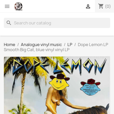
shopping_cart


(0)
search
Home
Analogue vinyl music
LP
Dope Lemon LP
Smooth Big Cat, blue vinyl vinyl LP