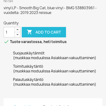
No tax
vinyl LP - Smooth Big Cat, blue vinyl - BMG 538803961 -
vuodelta: 2019 2023 reissue
Quantity

ADD TO CART

Tuote varastossa, heti toimitus
Suojauskäytännöt
(muokkaa moduulissa Asiakkaan vakuuttaminen)
Toimituskäytäntö
(muokkaa moduulissa Asiakkaan vakuuttaminen)
Palautuskäytäntö
(muokkaa moduulissa Asiakkaan vakuuttaminen)