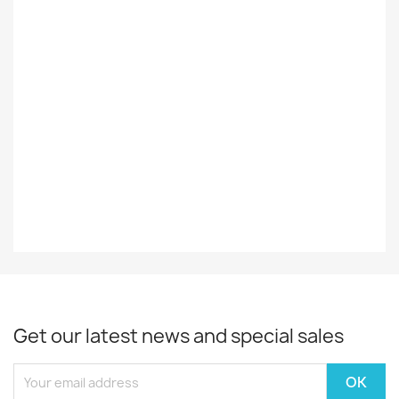
Styles
Rock/Pop
Decade
2016-2020
Year
2019
EAN13
4050538803969
Get our latest news and special sales