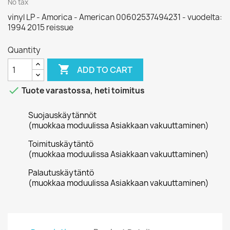
No tax
vinyl LP - Amorica - American 00602537494231 - vuodelta:
1994 2015 reissue
Quantity

ADD TO CART

Tuote varastossa, heti toimitus
Suojauskäytännöt
(muokkaa moduulissa Asiakkaan vakuuttaminen)
Toimituskäytäntö
(muokkaa moduulissa Asiakkaan vakuuttaminen)
Palautuskäytäntö
(muokkaa moduulissa Asiakkaan vakuuttaminen)