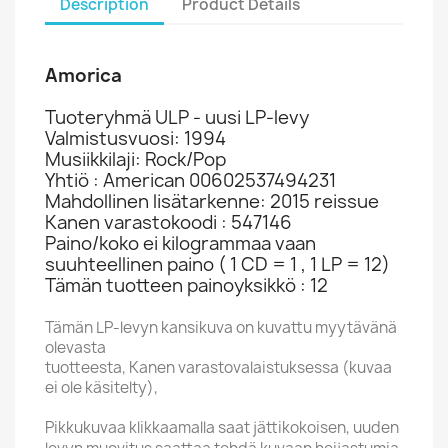
Description
Product Details
Amorica
Tuoteryhmä ULP - uusi LP-levy
Valmistusvuosi: 1994
Musiikkilaji: Rock/Pop
Yhtiö : American 00602537494231
Mahdollinen lisätarkenne: 2015 reissue
Kanen varastokoodi : 547146
Paino/koko ei kilogrammaa vaan
suuhteellinen paino ( 1 CD = 1 , 1 LP = 12)
Tämän tuotteen painoyksikkö : 12
Tämän LP-levyn kansikuva on kuvattu myytävänä
olevasta
tuotteesta, Kanen varastovalaistuksessa (kuvaa
ei ole käsitelty),
Pikkukuvaa klikkaamalla saat jättikokoisen, uuden