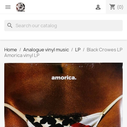
shopping_cart


(0)
search
Home
Analogue vinyl music
LP
Black Crowes LP
Amorica vinyl LP