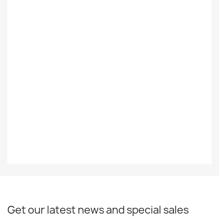
Foreign
Ulkomainen
Styles
Rock/Pop
Decade
90-Luku
Year
1994
EAN13
0602537494231
Get our latest news and special sales