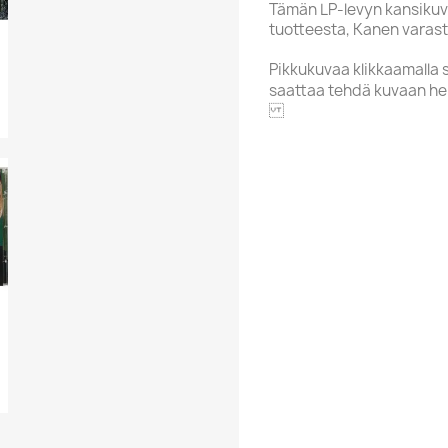
Tämän LP-levyn kansikuv
tuotteesta, Kanen varasto
Pikkukuvaa klikkaamalla 
saattaa tehdä kuvaan he
COOKING VINY
Alphabet
Price Range
Condition New Uus
Used Käytetty
Finnish Suomalain