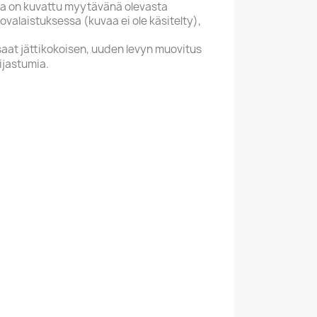
a on kuvattu myytävänä olevasta
valaistuksessa (kuvaa ei ole käsitelty),
saat jättikokoisen, uuden levyn muovitus
ijastumia.
L
V
Yli 20 Euroa
i /
New
en /
Ulkomainen