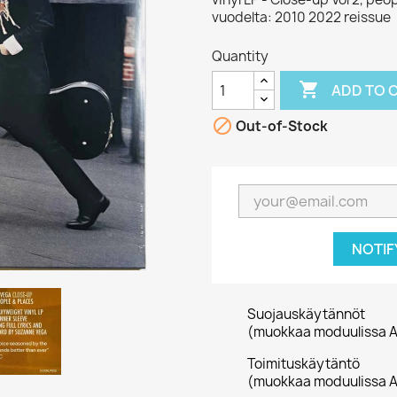
vuodelta: 2010 2022 reissue
Quantity

ADD TO 

Out-of-Stock
NOTIF
Suojauskäytännöt
(muokkaa moduulissa A
Toimituskäytäntö
(muokkaa moduulissa A