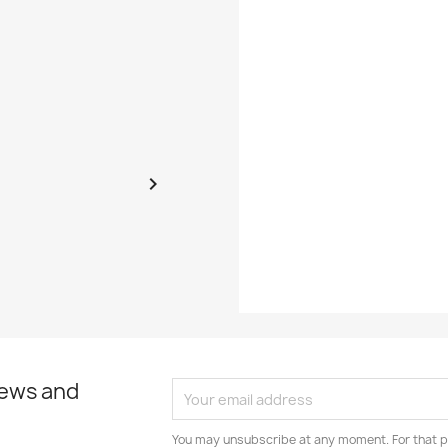
Foreign Ulkomain
Styles
Decade
Year

EAN13
news and
You may unsubscribe at any moment. For that p