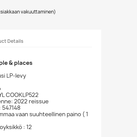
siakkaan vakuuttaminen)
ct Details
ple & places
si LP-levy
p
NYL COOKLP522
enne: 2022 reissue
: 547148
ammaa vaan suuhteellinen paino ( 1
yksikkö : 12