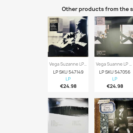
Other products from the 
Vega Suzanne LP Close-Up Vol 1, Love Songs...
Vega Suanne LP Close-Up Vol 4, Songs Of...
LP SKU 547149
LP SKU 547056
LP
LP
€24.98
€24.98