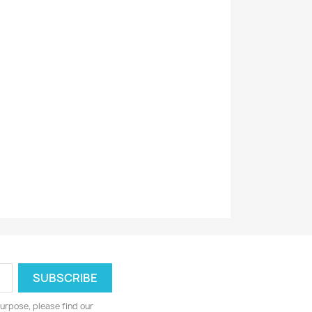
en
Rock/Pop
2000-2015
2010
0711297492217
urpose, please find our