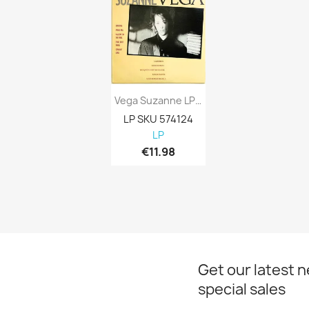
Vega Suzanne LP Suzanne Vega -85 Kansi VG...
LP SKU 574124

LP
€11.98
Get our latest 
special sales