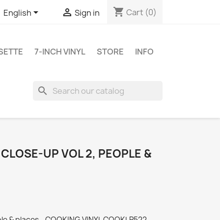
shopping_cart


Cart
(0)
English
Sign in
SETTE
7-INCH VINYL
STORE
INFO
search
CLOSE-UP VOL 2, PEOPLE &
eople & places - COOKING VINYL COOKLP522 -