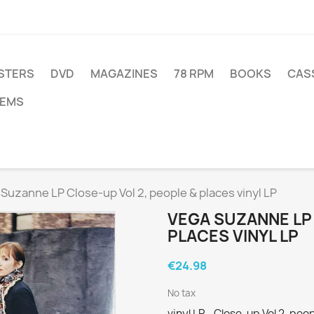
STERS
DVD
MAGAZINES
78 RPM
BOOKS
CAS
TEMS
Suzanne LP Close-up Vol 2, people & places vinyl LP
VEGA SUZANNE LP 
PLACES VINYL LP
€24.98
No tax
vinyl LP - Close-up Vol 2, p