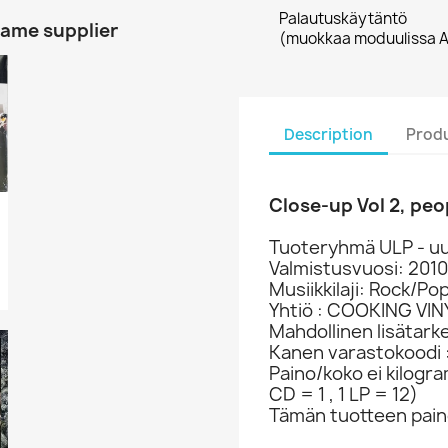
Palautuskäytäntö
same supplier
(muokkaa moduulissa A
Description
Produ
Close-up Vol 2, peo
Tuoteryhmä ULP - uu
Valmistusvuosi: 2010
Musiikkilaji: Rock/Po
Yhtiö : COOKING VI
Mahdollinen lisätark
Kanen varastokoodi 
Paino/koko ei kilogr
CD = 1 , 1 LP = 12)
Tämän tuotteen paino