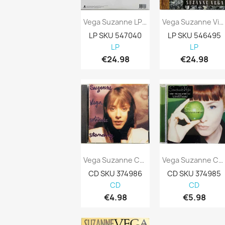
Vega Suzanne LP Close-Up Vol 3, States Of...
Vega Suzanne Vinyl LP Lover, Beloved:...
LP SKU 547040
LP SKU 546495
LP
LP
€24.98
€24.98
Vega Suzanne CD Solitude Standing Kansi...
Vega Suzanne CD Nine Objects Of Desire...
CD SKU 374986
CD SKU 374985
CD
CD
€4.98
€5.98