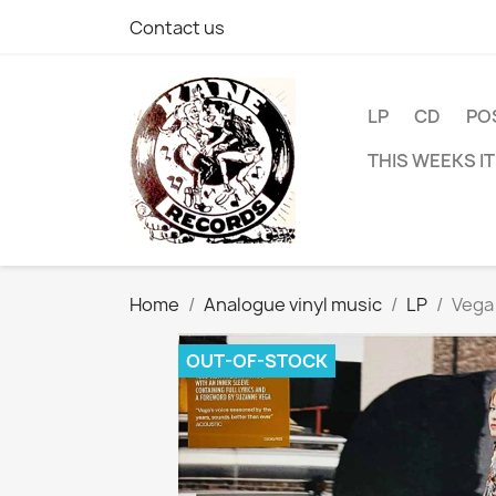
Contact us
LP
CD
PO
THIS WEEKS I
Home
Analogue vinyl music
LP
Vega 
OUT-OF-STOCK