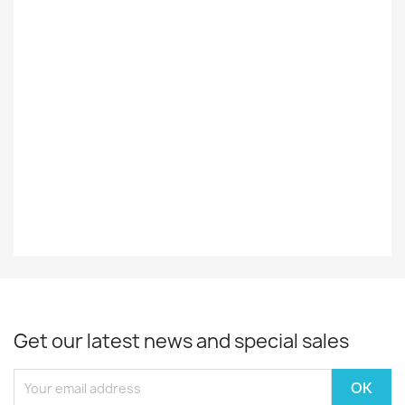
Styles
Rock/Pop
Decade
2000-2015
Year
2011
EAN13
0098787085914
Get our latest news and special sales