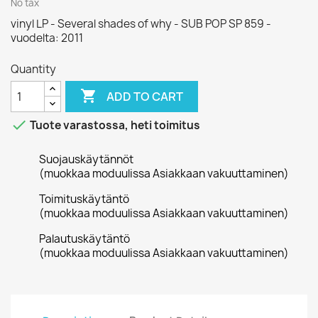
No tax
vinyl LP - Several shades of why - SUB POP SP 859 -
vuodelta: 2011
Quantity

ADD TO CART

Tuote varastossa, heti toimitus
Suojauskäytännöt
(muokkaa moduulissa Asiakkaan vakuuttaminen)
Toimituskäytäntö
(muokkaa moduulissa Asiakkaan vakuuttaminen)
Palautuskäytäntö
(muokkaa moduulissa Asiakkaan vakuuttaminen)