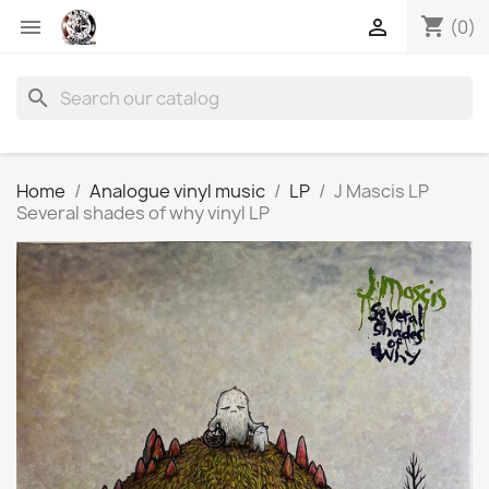
shopping_cart


(0)
search
Home
Analogue vinyl music
LP
J Mascis LP
Several shades of why vinyl LP