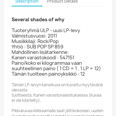
Description
Product Details
Several shades of why
Tuoteryhmä ULP - uusi LP-levy
Valmistusvuosi: 2011
Musiikkilaji: Rock/Pop
Yhtiö : SUB POP SP 859
Mahdollinen lisätarkenne:
Kanen varastokoodi : 547151
Paino/koko ei kilogrammaa vaan
suuhteellinen paino ( 1 CD = 1 , 1 LP = 12)
Tämän tuotteen painoyksikkö : 12
Tämän LP-levyn kansikuva on kuvattu myytävänä
olevasta
tuotteesta, Kanen varastovalaistuksessa (kuvaa
ei ole käsitelty),
Pikkukuvaa klikkaamalla saat jättikokoisen, uuden