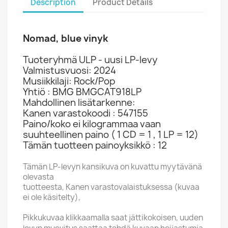
Description
Product Details
Nomad, blue vinyk
Tuoteryhmä ULP - uusi LP-levy
Valmistusvuosi: 2024
Musiikkilaji: Rock/Pop
Yhtiö : BMG BMGCAT918LP
Mahdollinen lisätarkenne:
Kanen varastokoodi : 547155
Paino/koko ei kilogrammaa vaan
suuhteellinen paino ( 1 CD = 1 , 1 LP = 12)
Tämän tuotteen painoyksikkö : 12
Tämän LP-levyn kansikuva on kuvattu myytävänä
olevasta
tuotteesta, Kanen varastovalaistuksessa (kuvaa
ei ole käsitelty),
Pikkukuvaa klikkaamalla saat jättikokoisen, uuden