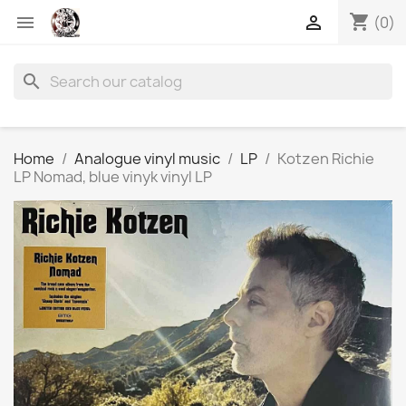
shopping_cart


(0)
search
Home
Analogue vinyl music
LP
Kotzen Richie
LP Nomad, blue vinyk vinyl LP