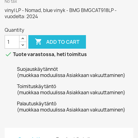
No tax
vinyl LP - Nomad, blue vinyk - BMG BMGCAT918LP -
vuodelta: 2024
Quantity

ADD TO CART

Tuote varastossa, heti toimitus
Suojauskäytännöt
(muokkaa moduulissa Asiakkaan vakuuttaminen)
Toimituskäytäntö
(muokkaa moduulissa Asiakkaan vakuuttaminen)
Palautuskäytäntö
(muokkaa moduulissa Asiakkaan vakuuttaminen)