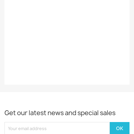
Styles
Rock/Pop
Decade
2021-
Year
2024
EAN13
4099964066197
Get our latest news and special sales