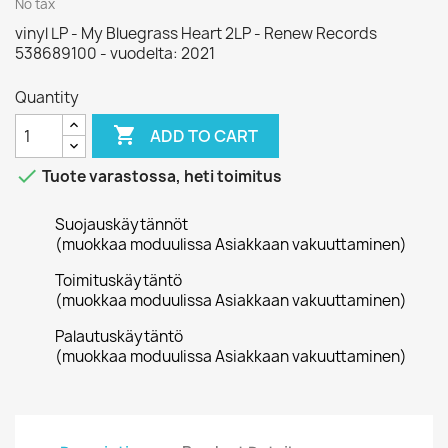
No tax
vinyl LP - My Bluegrass Heart 2LP - Renew Records
538689100 - vuodelta: 2021
Quantity

ADD TO CART

Tuote varastossa, heti toimitus
Suojauskäytännöt
(muokkaa moduulissa Asiakkaan vakuuttaminen)
Toimituskäytäntö
(muokkaa moduulissa Asiakkaan vakuuttaminen)
Palautuskäytäntö
(muokkaa moduulissa Asiakkaan vakuuttaminen)