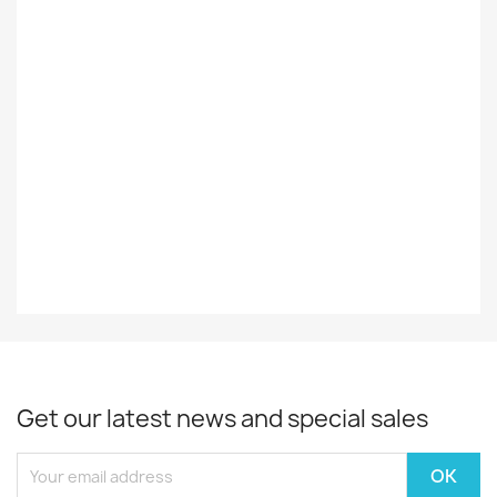
Styles
COUNTRY
Decade
2021-
Year
2021
EAN13
4050538689105
Get our latest news and special sales