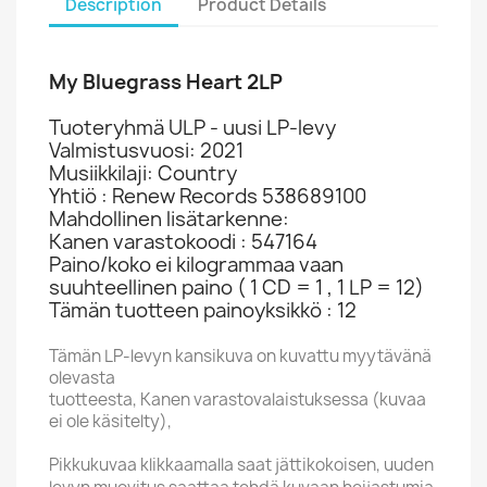
Description
Product Details
My Bluegrass Heart 2LP
Tuoteryhmä ULP - uusi LP-levy
Valmistusvuosi: 2021
Musiikkilaji: Country
Yhtiö : Renew Records 538689100
Mahdollinen lisätarkenne:
Kanen varastokoodi : 547164
Paino/koko ei kilogrammaa vaan
suuhteellinen paino ( 1 CD = 1 , 1 LP = 12)
Tämän tuotteen painoyksikkö : 12
Tämän LP-levyn kansikuva on kuvattu myytävänä
olevasta
tuotteesta, Kanen varastovalaistuksessa (kuvaa
ei ole käsitelty),
Pikkukuvaa klikkaamalla saat jättikokoisen, uuden