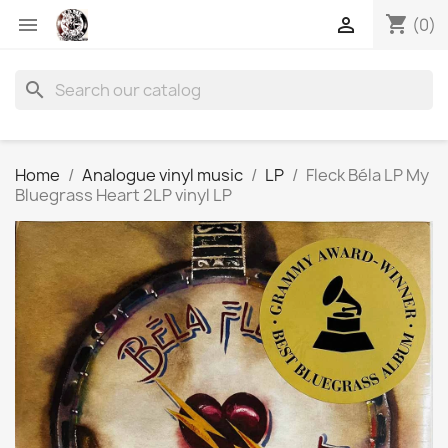
shopping_cart


(0)
search
Home
Analogue vinyl music
LP
Fleck Béla LP My
Bluegrass Heart 2LP vinyl LP