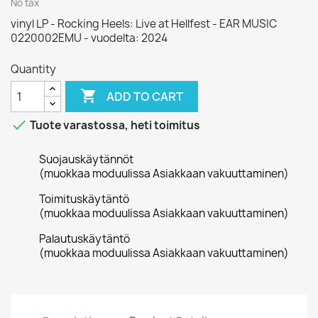
No tax
vinyl LP - Rocking Heels: Live at Hellfest - EAR MUSIC
0220002EMU - vuodelta: 2024
Quantity

ADD TO CART

Tuote varastossa, heti toimitus
Suojauskäytännöt
(muokkaa moduulissa Asiakkaan vakuuttaminen)
Toimituskäytäntö
(muokkaa moduulissa Asiakkaan vakuuttaminen)
Palautuskäytäntö
(muokkaa moduulissa Asiakkaan vakuuttaminen)