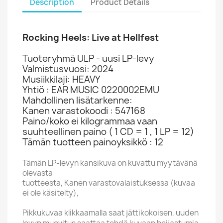
Description
Product Details
Rocking Heels: Live at Hellfest
Tuoteryhmä ULP - uusi LP-levy
Valmistusvuosi: 2024
Musiikkilaji: HEAVY
Yhtiö : EAR MUSIC 0220002EMU
Mahdollinen lisätarkenne:
Kanen varastokoodi : 547168
Paino/koko ei kilogrammaa vaan
suuhteellinen paino ( 1 CD = 1 , 1 LP = 12)
Tämän tuotteen painoyksikkö : 12
Tämän LP-levyn kansikuva on kuvattu myytävänä
olevasta
tuotteesta, Kanen varastovalaistuksessa (kuvaa
ei ole käsitelty),
Pikkukuvaa klikkaamalla saat jättikokoisen, uuden