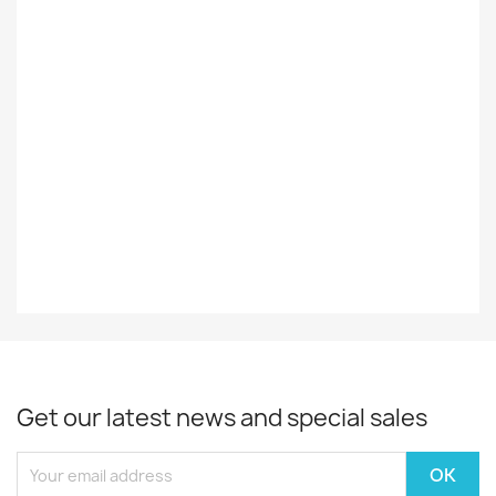
Styles
Heavy
Decade
2021-
Year
2024
EAN13
4029759200024
Get our latest news and special sales