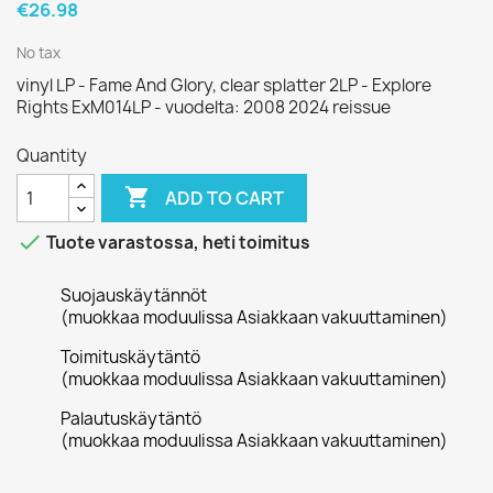
€26.98
No tax
vinyl LP - Fame And Glory, clear splatter 2LP - Explore
Rights ExM014LP - vuodelta: 2008 2024 reissue
Quantity

ADD TO CART

Tuote varastossa, heti toimitus
Suojauskäytännöt
(muokkaa moduulissa Asiakkaan vakuuttaminen)
Toimituskäytäntö
(muokkaa moduulissa Asiakkaan vakuuttaminen)
Palautuskäytäntö
(muokkaa moduulissa Asiakkaan vakuuttaminen)