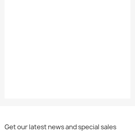
Foreign
Ulkomainen
Styles
Rock/Pop
Decade
2000-2015
Year
2008
EAN13
5060105499692
Get our latest news and special sales