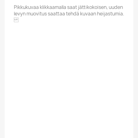
Pikkukuvaa klikkaamalla saat jättikokoisen, uuden
levyn muovitus saattaa tehdä kuvaan heijastumia.
Explore Rights
Alphabet
F
Price Range
Yli 20 Euroa
Condition New
New
Uusi / Used
Käytetty
Finnish
Ulkomainen
Suomalainen /