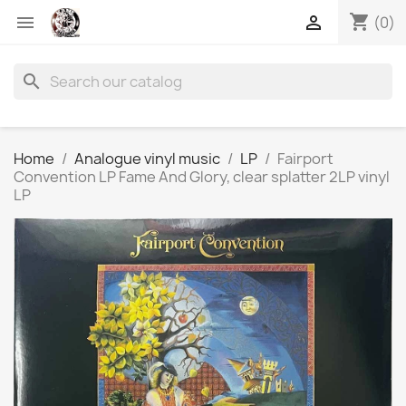
shopping_cart


(0)
search
Home
Analogue vinyl music
LP
Fairport
Convention LP Fame And Glory, clear splatter 2LP vinyl
LP