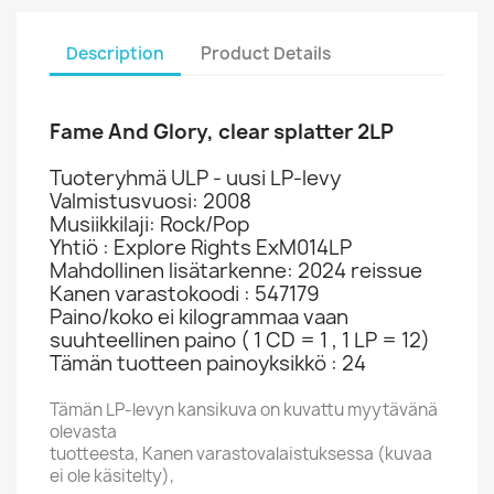
Description
Product Details
Fame And Glory, clear splatter 2LP
Tuoteryhmä ULP - uusi LP-levy
Valmistusvuosi: 2008
Musiikkilaji: Rock/Pop
Yhtiö : Explore Rights ExM014LP
Mahdollinen lisätarkenne: 2024 reissue
Kanen varastokoodi : 547179
Paino/koko ei kilogrammaa vaan
suuhteellinen paino ( 1 CD = 1 , 1 LP = 12)
Tämän tuotteen painoyksikkö : 24
Tämän LP-levyn kansikuva on kuvattu myytävänä
olevasta
tuotteesta, Kanen varastovalaistuksessa (kuvaa
ei ole käsitelty),