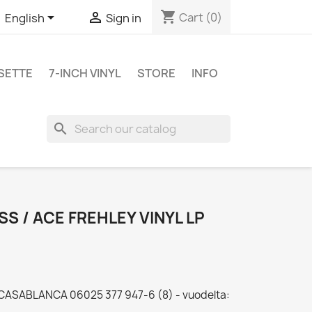
shopping_cart


Cart
(0)
English
Sign in
SETTE
7-INCH VINYL
STORE
INFO
search
SS / ACE FREHLEY VINYL LP
y - CASABLANCA 06025 377 947-6 (8) - vuodelta: