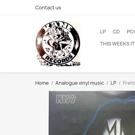
Contact us
LP
CD
PO
THIS WEEKS I
Home
Analogue vinyl music
LP
Frehl