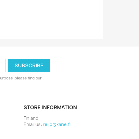
0602537794768
urpose, please find our
STORE INFORMATION
Finland
Email us:
reijo@kane.fi