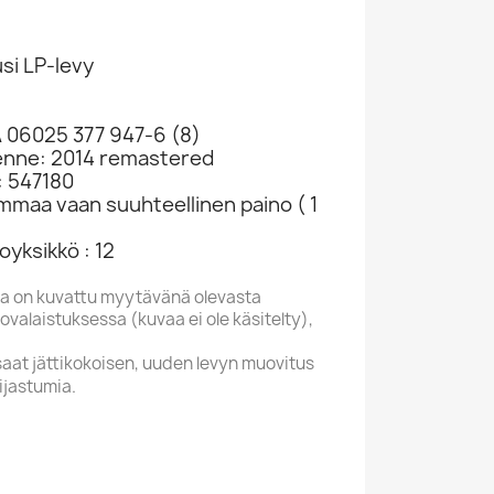
si LP-levy
 06025 377 947-6 (8)
kenne: 2014 remastered
: 547180
ammaa vaan suuhteellinen paino ( 1
yksikkö : 12
a on kuvattu myytävänä olevasta
valaistuksessa (kuvaa ei ole käsitelty),
saat jättikokoisen, uuden levyn muovitus
ijastumia.