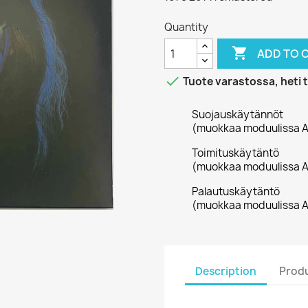
Quantity

ADD TO 

Tuote varastossa, heti 
Suojauskäytännöt
(muokkaa moduulissa A
Toimituskäytäntö
(muokkaa moduulissa A
Palautuskäytäntö
(muokkaa moduulissa A
Description
Produ