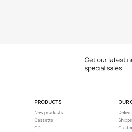
Get our latest 
special sales
PRODUCTS
OUR 
New products
Delive
Cassette
Shippi
CD
Custom