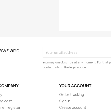
EAN13
news and
You may unsubscribe at any moment. For that p
contact info in the legal notice.
COMPANY
YOUR ACCOUNT
ry
Order tracking
ng cost
Sign in
er register
Create account