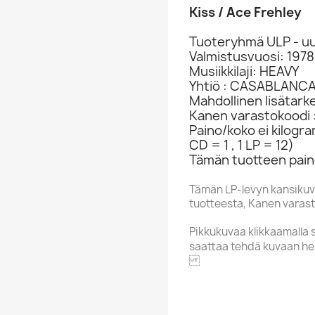
Kiss / Ace Frehley
Tuoteryhmä ULP - uu
Valmistusvuosi: 1978
Musiikkilaji: HEAVY
Yhtiö : CASABLANCA
Mahdollinen lisätar
Kanen varastokoodi 
Paino/koko ei kilogr
CD = 1 , 1 LP = 12)
Tämän tuotteen paino
Tämän LP-levyn kansikuv
tuotteesta, Kanen varasto
Pikkukuvaa klikkaamalla 
saattaa tehdä kuvaan he
CASABLANCA