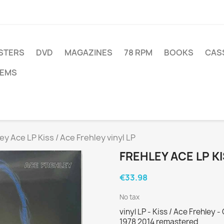
STERS
DVD
MAGAZINES
78 RPM
BOOKS
CAS
TEMS
ey Ace LP Kiss / Ace Frehley vinyl LP
FREHLEY ACE LP KI
€33.98
No tax
vinyl LP - Kiss / Ace Frehle
1978 2014 remastered