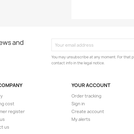
news and
You may unsubscribe at any moment. For that p
contact info in the legal notice.
COMPANY
YOUR ACCOUNT
ry
Order tracking
ng cost
Sign in
er register
Create account
 us
My alerts
ct us