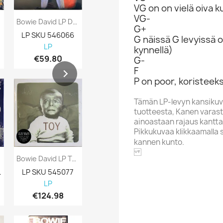
VG on on vielä oiva 
VG-
Bowie David LP David Live 3LP Vinyyli LP
Bowie David LP Lodger Vinyyli LP
G+
LP SKU 546066
LP SKU 546065
LP SKU 5460
G näissä G levyissä o
LP
LP
LP
kynnellä)
€59.80
€19.80
€22.98
G-
F
P on poor, koristeeks
Tämän LP-levyn kansikuv
tuotteesta, Kanen varasto
ainoastaan rajaus kantta
Pikkukuvaa klikkaamalla 
kannen kunto.
..
Bowie David LP Toy Box 10-Inch 6LP - LP
Bowie David: Aladdin Sane Kansi Ei...
 690857
LP SKU 545077
Kanneton LP SKU 640619
EMI America
LP
Coverless LP
7-inch viny
€124.98
€14.98
€1.98