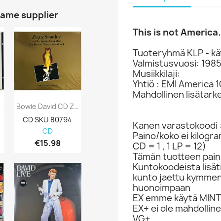
same supplier
This is not America
Tuoteryhmä KLP - kä
Valmistusvuosi: 198
Musiikkilaji:
Yhtiö : EMI America 
Mahdollinen lisätark
Levy...
Bowie David CD Ziggy Stardust And The...
Bowie David LP Moonage Daydream, A Film By...
CD SKU 80794
LP SKU 546887
LP SKU 5468
Kanen varastokoodi 
CD
LP
LP
Paino/koko ei kilogr
€15.98
€59.80
€29.80
CD = 1 , 1 LP = 12)
Tämän tuotteen paino
Kuntokoodeista lisät
kunto jaettu kymme
huonoimpaan
EX emme käytä MINT 
EX+ ei ole mahdolline
VG+