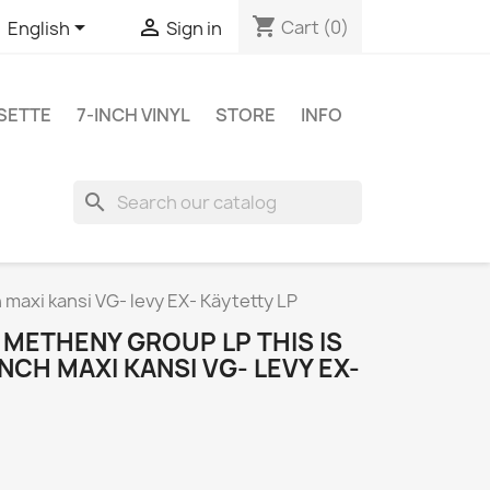
shopping_cart


Cart
(0)
English
Sign in
SETTE
7-INCH VINYL
STORE
INFO
search
 maxi kansi VG- levy EX- Käytetty LP
T METHENY GROUP LP THIS IS
NCH MAXI KANSI VG- LEVY EX-