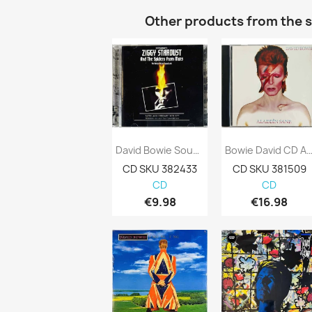
Other products from the 
David Bowie Soundtrack Käytetty CD Ziggy...
Bowie David CD Aladdin Sane Kansi EX 
CD SKU 382433
CD SKU 381509
CD
CD
€9.98
€16.98