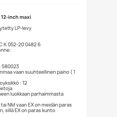
. 12-inch maxi
ytetty LP-levy
5
1C K 052-20 0482 6
enne:
Bowie David LP Station To Station LP
Bowie David LP Alladin Sane Kuva-LP LP
Bowie David 1967 655 9890 David Bowie,...
86
LP SKU 546885
LP SKU 546789
: 580023
LP
LP
LP-sle
ammaa vaan suuhteellinen paino ( 1
€31.98
€31.98
€3.
yksikkö : 12
ietoja
neen luokkaan parhaimmasta
tai NM vaan EX on meidän paras
n, sillä EX on paras kunto