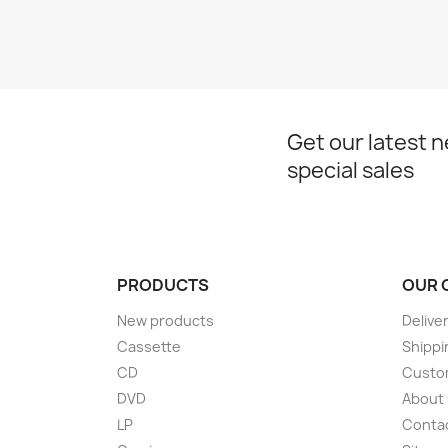
Get our latest 
special sales
PRODUCTS
OUR 
New products
Delive
Cassette
Shippi
CD
Custom
DVD
About
LP
Conta