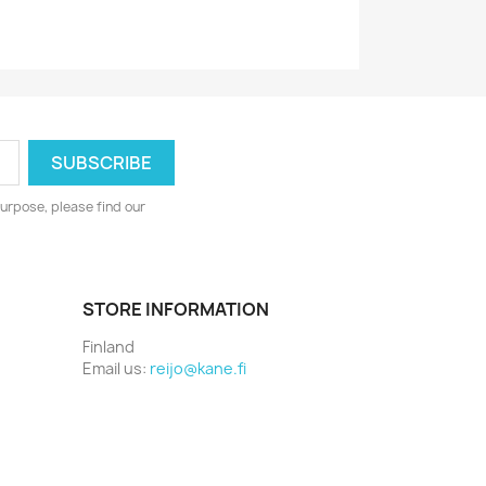
urpose, please find our
STORE INFORMATION
Finland
Email us:
reijo@kane.fi