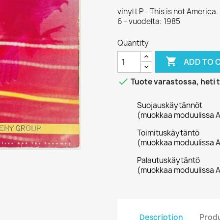
vinyl LP - This is not Americ
6 - vuodelta: 1985
Quantity

ADD TO 

Tuote varastossa, heti 
Suojauskäytännöt
(muokkaa moduulissa A
Toimituskäytäntö
(muokkaa moduulissa A
Palautuskäytäntö
(muokkaa moduulissa A
Description
Produ