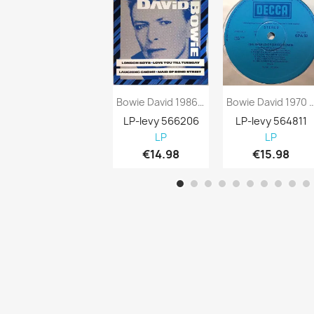
Bowie David 1986 TOF105 Archive4 London...
Bowie David 1970 SPA 58 The World
LP-levy 566206
LP-levy 564811
LP
LP
€14.98
€15.98