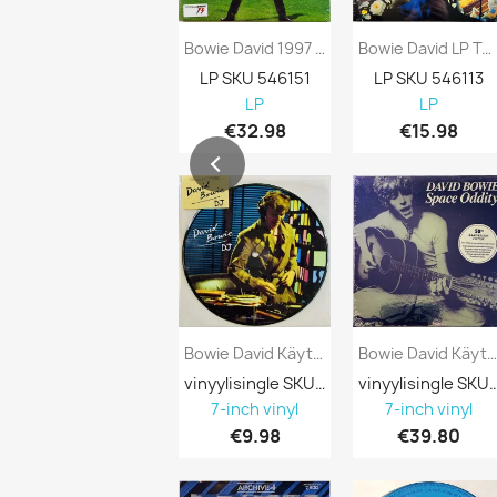
Bowie David 1997 0190295253349 Earthling...
Bowie David LP Tonight Vinyyli LP
LP SKU 546151
LP SKU 546113
LP
LP
€32.98
€15.98
Bowie David Käytetty 7” Kuvakannella DJ /...
Bowie David Käytetty 7” Kuvakannella Space.
vinyylisingle SKU 690859
vinyylisingle SKU
7-inch vinyl
7-inch vinyl
€9.98
€39.80