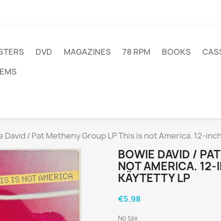
STERS
DVD
MAGAZINES
78 RPM
BOOKS
CAS
TEMS
 David / Pat Metheny Group LP This is not America. 12-inch
BOWIE DAVID / PA
NOT AMERICA. 12-I
KÄYTETTY LP
€5.98
No tax