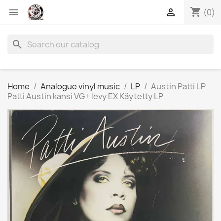
shopping_cart


(0)
search
Home
Analogue vinyl music
LP
Austin Patti LP
Patti Austin kansi VG+ levy EX Käytetty LP