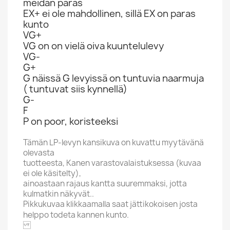
meidän paras
EX+ ei ole mahdollinen, sillä EX on paras
kunto
VG+
VG on on vielä oiva kuuntelulevy
VG-
G+
G näissä G levyissä on tuntuvia naarmuja
( tuntuvat siis kynnellä)
G-
F
P on poor, koristeeksi
Tämän LP-levyn kansikuva on kuvattu myytävänä
olevasta
tuotteesta, Kanen varastovalaistuksessa (kuvaa
ei ole käsitelty),
ainoastaan rajaus kantta suuremmaksi, jotta
kulmatkin näkyvät..
Pikkukuvaa klikkaamalla saat jättikokoisen josta
helppo todeta kannen kunto.