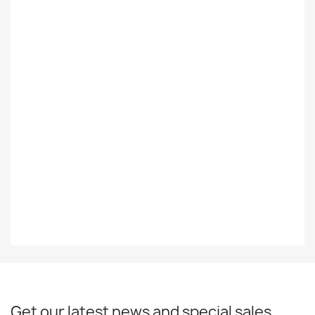
Ulkomainen
Styles
Soul
Record
EX
Decade
80-Luku
Year
1984
EAN13
0075992397414
Get our latest news and special sales