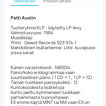
Description
Product Details
Patti Austin
Tuoteryhmä KLP - käytetty LP-levy
Valmistusvuosi: 1984
Musiikkilaji:
Yhtiö : Qwest Records 923 974-1
Mahdollinen lisätarkenne: Liite: kuvapussi
jossa sanat
Kanen varastokoodi : 580024
Paino/koko ei kilogrammaa vaan
suuhteellinen paino ( 1 CD = 1 , 1 LP = 12)
Tämän tuotteen painoyksikkö : 12
Kuntokoodeista lisätietoja
kunto jaettu kymmeneen luokkaan
parhaimmasta huonoimpaan
EX emme käytä MINT tai NM vaan EX on