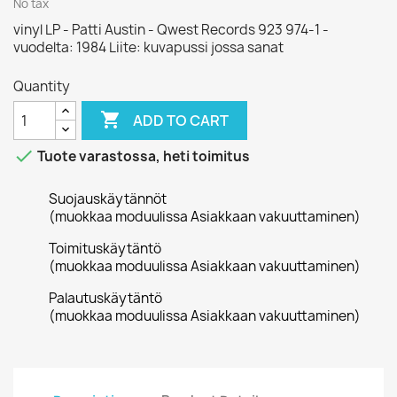
No tax
vinyl LP - Patti Austin - Qwest Records 923 974-1 -
vuodelta: 1984 Liite: kuvapussi jossa sanat
Quantity

ADD TO CART

Tuote varastossa, heti toimitus
Suojauskäytännöt
(muokkaa moduulissa Asiakkaan vakuuttaminen)
Toimituskäytäntö
(muokkaa moduulissa Asiakkaan vakuuttaminen)
Palautuskäytäntö
(muokkaa moduulissa Asiakkaan vakuuttaminen)