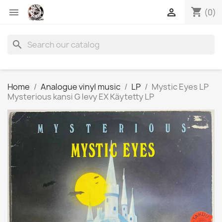
shopping_cart


(0)
search
Home
Analogue vinyl music
LP
Mystic Eyes LP
Mysterious kansi G levy EX Käytetty LP