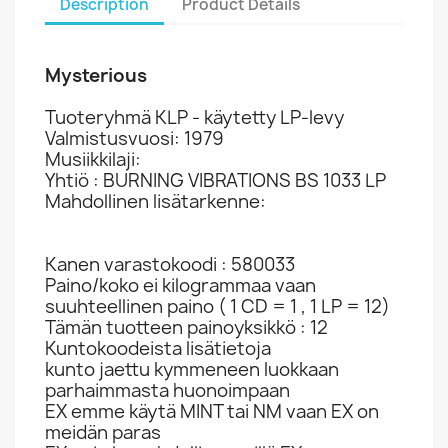
Description
Product Details
Mysterious
Tuoteryhmä KLP - käytetty LP-levy
Valmistusvuosi: 1979
Musiikkilaji:
Yhtiö : BURNING VIBRATIONS BS 1033 LP
Mahdollinen lisätarkenne:
Kanen varastokoodi : 580033
Paino/koko ei kilogrammaa vaan
suuhteellinen paino ( 1 CD = 1 , 1 LP = 12)
Tämän tuotteen painoyksikkö : 12
Kuntokoodeista lisätietoja
kunto jaettu kymmeneen luokkaan
parhaimmasta huonoimpaan
EX emme käytä MINT tai NM vaan EX on
meidän paras