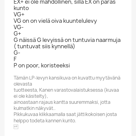
EX+ ei ole mahdollinen, sillä EX on paras
kunto
VG+
VG on on vielä oiva kuuntelulevy
VG-
G+
G näissä G levyissä on tuntuvia naarmuja
( tuntuvat siis kynnellä)
G-
F
P on poor, koristeeksi
Tämän LP-levyn kansikuva on kuvattu myytävänä
olevasta
tuotteesta, Kanen varastovalaistuksessa (kuvaa
ei ole käsitelty),
ainoastaan rajaus kantta suuremmaksi, jotta
kulmatkin näkyvät..
Pikkukuvaa klikkaamalla saat jättikokoisen josta
helppo todeta kannen kunto.