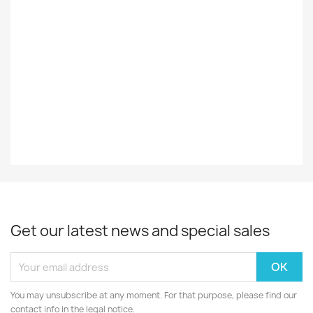
Styles
Reggae
Record
EX
Decade
70-Luku
Year
1979
Get our latest news and special sales
You may unsubscribe at any moment. For that purpose, please find our
contact info in the legal notice.