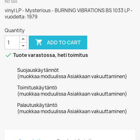
No tax
vinyl LP - Mysterious - BURNING VIBRATIONS BS 1033 LP -
vuodelta: 1979
Quantity

ADD TO CART

Tuote varastossa, heti toimitus
Suojauskäytännöt
(muokkaa moduulissa Asiakkaan vakuuttaminen)
Toimituskäytäntö
(muokkaa moduulissa Asiakkaan vakuuttaminen)
Palautuskäytäntö
(muokkaa moduulissa Asiakkaan vakuuttaminen)