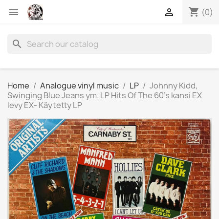
shopping_cart


(0)
search
Home
Analogue vinyl music
LP
Johnny Kidd,
Swinging Blue Jeans ym. LP Hits Of The 60's kansi EX
levy EX- Käytetty LP