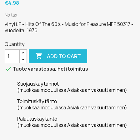
€4.98
No tax
vinyl LP - Hits Of The 60's - Music for Pleasure MFP 50317 -
vuodelta: 1976
Quantity

ADD TO CART

Tuote varastossa, heti toimitus
Suojauskäytännöt
(muokkaa moduulissa Asiakkaan vakuuttaminen)
Toimituskäytäntö
(muokkaa moduulissa Asiakkaan vakuuttaminen)
Palautuskäytäntö
(muokkaa moduulissa Asiakkaan vakuuttaminen)