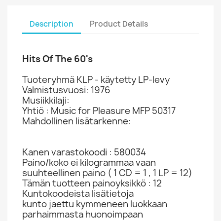
Description
Product Details
Hits Of The 60's
Tuoteryhmä KLP - käytetty LP-levy
Valmistusvuosi: 1976
Musiikkilaji:
Yhtiö : Music for Pleasure MFP 50317
Mahdollinen lisätarkenne:
Kanen varastokoodi : 580034
Paino/koko ei kilogrammaa vaan
suuhteellinen paino ( 1 CD = 1 , 1 LP = 12)
Tämän tuotteen painoyksikkö : 12
Kuntokoodeista lisätietoja
kunto jaettu kymmeneen luokkaan
parhaimmasta huonoimpaan