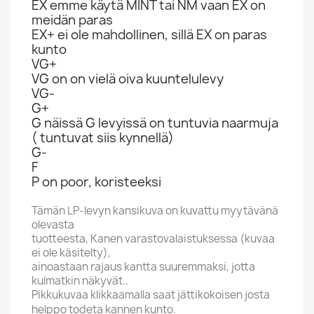
EX emme käytä MINT tai NM vaan EX on
meidän paras
EX+ ei ole mahdollinen, sillä EX on paras
kunto
VG+
VG on on vielä oiva kuuntelulevy
VG-
G+
G näissä G levyissä on tuntuvia naarmuja
( tuntuvat siis kynnellä)
G-
F
P on poor, koristeeksi
Tämän LP-levyn kansikuva on kuvattu myytävänä
olevasta
tuotteesta, Kanen varastovalaistuksessa (kuvaa
ei ole käsitelty),
ainoastaan rajaus kantta suuremmaksi, jotta
kulmatkin näkyvät..
Pikkukuvaa klikkaamalla saat jättikokoisen josta
helppo todeta kannen kunto.