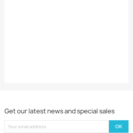
Foreign
Ulkomainen
Styles
Rock/Pop
Record
EX-
Decade
70-Luku
Year
1976
Get our latest news and special sales