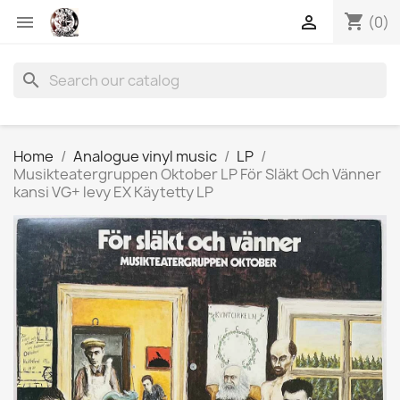
shopping_cart


(0)
search
Home
Analogue vinyl music
LP
Musikteatergruppen Oktober LP För Släkt Och Vänner
kansi VG+ levy EX Käytetty LP