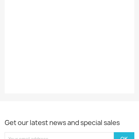
Suomalainen /
Foreign
Ulkomainen
Styles
Rock/Pop
Record
EX
Decade
70-Luku
Year
1977
Get our latest news and special sales