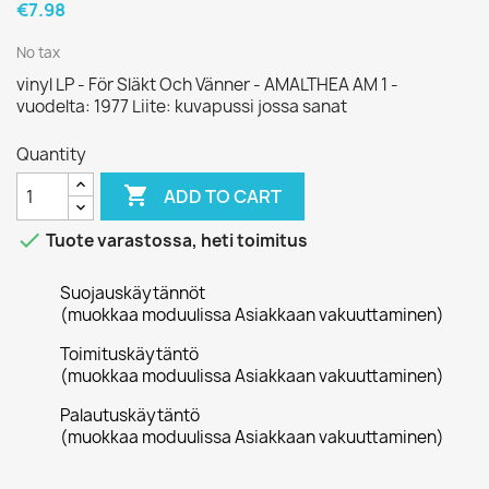
€7.98
No tax
vinyl LP - För Släkt Och Vänner - AMALTHEA AM 1 -
vuodelta: 1977 Liite: kuvapussi jossa sanat
Quantity

ADD TO CART

Tuote varastossa, heti toimitus
Suojauskäytännöt
(muokkaa moduulissa Asiakkaan vakuuttaminen)
Toimituskäytäntö
(muokkaa moduulissa Asiakkaan vakuuttaminen)
Palautuskäytäntö
(muokkaa moduulissa Asiakkaan vakuuttaminen)