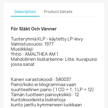
Description
Product Details
För Släkt Och Vänner
Tuoteryhmä KLP - käytetty LP-levy
Valmistusvuosi: 1977
Musiikkilaji:
Yhtiö : AMALTHEA AM 1
Mahdollinen lisätarkenne: Liite: kuvapussi
jossa sanat
Kanen varastokoodi : 580037
Paino/koko ei kilogrammaa vaan
suuhteellinen paino ( 1 CD = 1 , 1 LP = 12)
Tämän tuotteen painoyksikkö : 12
Kuntokoodeista lisätietoja
kunto jaettu kymmeneen luokkaan