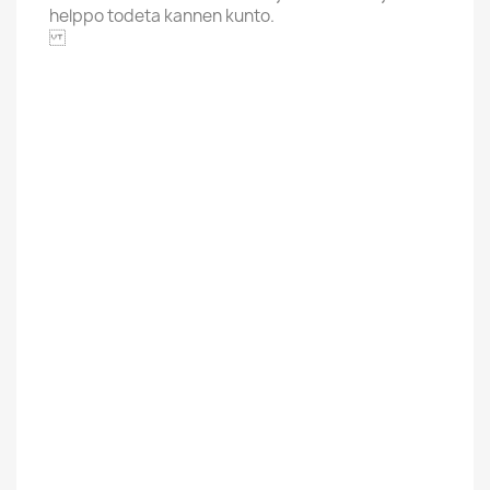
helppo todeta kannen kunto.
AMALTHEA
Alphabet
M
Price Range
5,01-8 Euroa
Cover Grading
VG+
Condition New
Used
Uusi / Used
Käytetty
Finnish
Ulkomainen