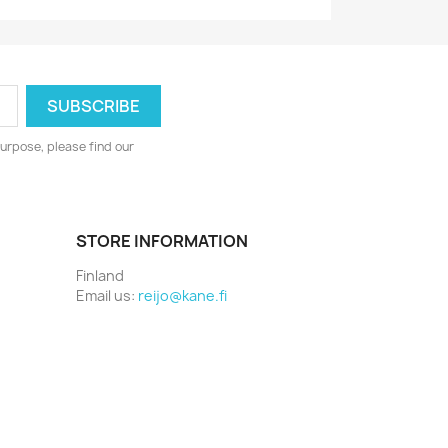
urpose, please find our
STORE INFORMATION
Finland
Email us:
reijo@kane.fi