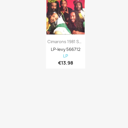
Cimarons 1981 SHM 3106 Reggaebility Used LP
LP-levy 566712
LP
€13.98