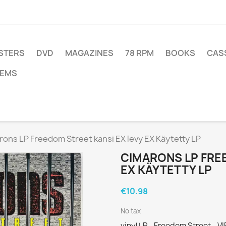
STERS
DVD
MAGAZINES
78 RPM
BOOKS
CAS
TEMS
ons LP Freedom Street kansi EX levy EX Käytetty LP
CIMARONS LP FRE
EX KÄYTETTY LP
€10.98
No tax
vinyl LP - Freedom Street - V