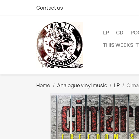
Contact us
LP
CD
PO
THIS WEEKS I
Home
Analogue vinyl music
LP
Cimar