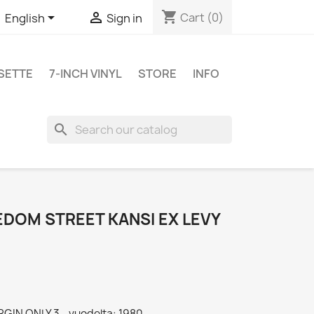
shopping_cart


Cart
(0)
English
Sign in
SETTE
7-INCH VINYL
STORE
INFO
search
EDOM STREET KANSI EX LEVY
IRGIN ONLY 3 - vuodelta: 1980