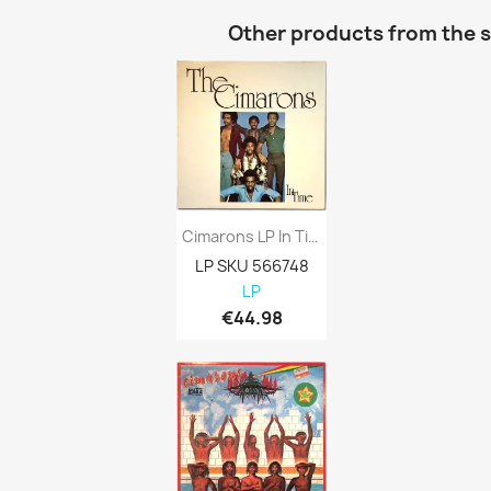
Other products from the 
Cimarons LP In Time Kansi EX Levy EX LP
LP SKU 566748
LP
€44.98