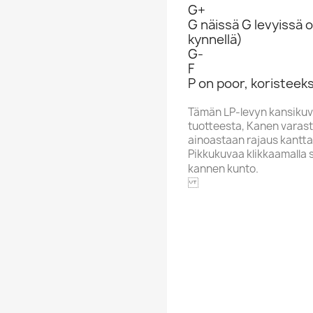
G+
G näissä G levyissä o
kynnellä)
G-
F
P on poor, koristeeks
Tämän LP-levyn kansikuv
tuotteesta, Kanen varasto
ainoastaan rajaus kantta
Pikkukuvaa klikkaamalla 
kannen kunto.
VIRGIN
Alphabet