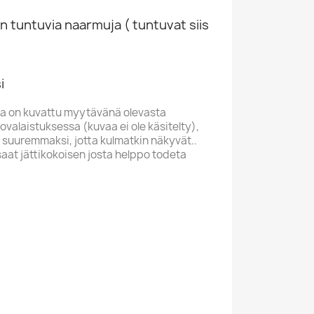
n tuntuvia naarmuja ( tuntuvat siis
i
a on kuvattu myytävänä olevasta
valaistuksessa (kuvaa ei ole käsitelty),
 suuremmaksi, jotta kulmatkin näkyvät..
saat jättikokoisen josta helppo todeta
C