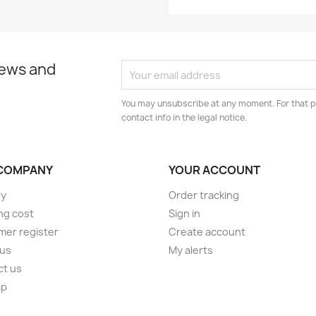
news and
You may unsubscribe at any moment. For that p
contact info in the legal notice.
COMPANY
YOUR ACCOUNT
ry
Order tracking
ng cost
Sign in
er register
Create account
 us
My alerts
ct us
ap
s