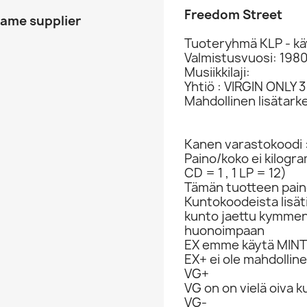
Freedom Street
same supplier
Tuoteryhmä KLP - kä
Valmistusvuosi: 198
Musiikkilaji:
Yhtiö : VIRGIN ONLY 3
Mahdollinen lisätark
Kanen varastokoodi 
Paino/koko ei kilogr
CD = 1 , 1 LP = 12)
Tämän tuotteen paino
Kuntokoodeista lisät
kunto jaettu kymme
huonoimpaan
EX emme käytä MINT 
EX+ ei ole mahdolline
VG+
VG on on vielä oiva 
VG-