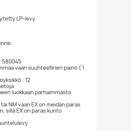
ytetty LP-levy
0
enne:
: 580045
ammaa vaan suuhteellinen paino ( 1
yksikkö : 12
ietoja
neen luokkaan parhaimmasta
tai NM vaan EX on meidän paras
n, sillä EX on paras kunto
kuuntelulevy