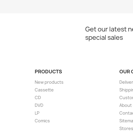
Get our latest 
special sales
PRODUCTS
OUR 
New products
Delive
Cassette
Shippi
CD
Custom
DVD
About
LP
Conta
Comics
Sitem
Store