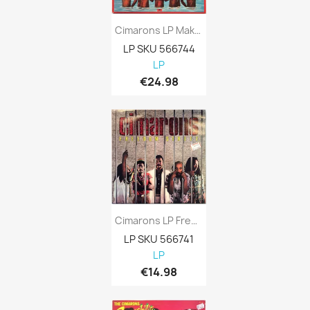
Cimarons LP Maka - Green Vinyl Kansi EX...
LP SKU 566744
LP
€24.98
Cimarons LP Freedom Street Kansi EX Levy...
LP SKU 566741
LP
€14.98