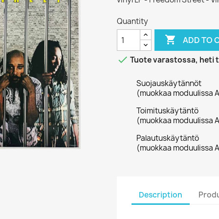
Quantity

ADD TO 

Tuote varastossa, heti 
Suojauskäytännöt
(muokkaa moduulissa A
Toimituskäytäntö
(muokkaa moduulissa A
Palautuskäytäntö
(muokkaa moduulissa A
Description
Produ