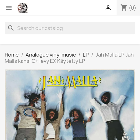
shopping_cart


(0)
search
Home
Analogue vinyl music
LP
Jah Malla LP Jah
Malla kansi G+ levy EX Käytetty LP