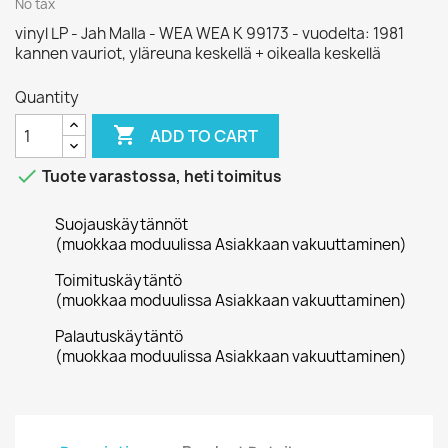
No tax
vinyl LP - Jah Malla - WEA WEA K 99173 - vuodelta: 1981
kannen vauriot, yläreuna keskellä + oikealla keskellä
Quantity

ADD TO CART

Tuote varastossa, heti toimitus
Suojauskäytännöt
(muokkaa moduulissa Asiakkaan vakuuttaminen)
Toimituskäytäntö
(muokkaa moduulissa Asiakkaan vakuuttaminen)
Palautuskäytäntö
(muokkaa moduulissa Asiakkaan vakuuttaminen)