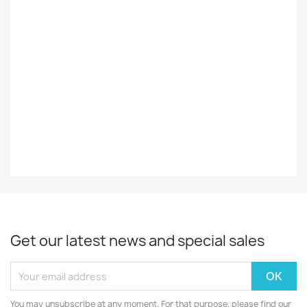
Ulkomainen
Styles
Reggae
Record
EX
Decade
80-Luku
Year
1981
Get our latest news and special sales
You may unsubscribe at any moment. For that purpose, please find our