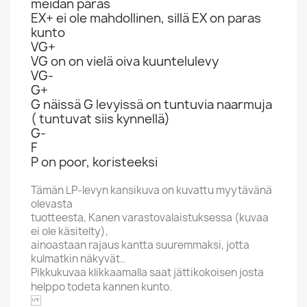
meidän paras
EX+ ei ole mahdollinen, sillä EX on paras
kunto
VG+
VG on on vielä oiva kuuntelulevy
VG-
G+
G näissä G levyissä on tuntuvia naarmuja
( tuntuvat siis kynnellä)
G-
F
P on poor, koristeeksi
Tämän LP-levyn kansikuva on kuvattu myytävänä
olevasta
tuotteesta, Kanen varastovalaistuksessa (kuvaa
ei ole käsitelty),
ainoastaan rajaus kantta suuremmaksi, jotta
kulmatkin näkyvät..
Pikkukuvaa klikkaamalla saat jättikokoisen josta
helppo todeta kannen kunto.