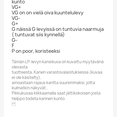
kunto
VG+
VG on on vielä oiva kuuntelulevy
VG-
G+
G näissä G levyissä on tuntuvia naarmuja
( tuntuvat siis kynnellä)
G-
F
P on poor, koristeeksi
Tämän LP-levyn kansikuva on kuvattu myytävänä
olevasta
tuotteesta, Kanen varastovalaistuksessa (kuvaa
ei ole käsitelty),
ainoastaan rajaus kantta suuremmaksi, jotta
kulmatkin näkyvät..
Pikkukuvaa klikkaamalla saat jättikokoisen josta
helppo todeta kannen kunto.