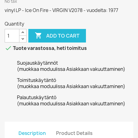
No tax
vinyl LP - Ice On Fire - VIRGIN V2078 - vuodelta: 1977
Quantity

ADD TO CART

Tuote varastossa, heti toimitus
Suojauskäytännöt
(muokkaa moduulissa Asiakkaan vakuuttaminen)
Toimituskäytäntö
(muokkaa moduulissa Asiakkaan vakuuttaminen)
Palautuskäytäntö
(muokkaa moduulissa Asiakkaan vakuuttaminen)
Description
Product Details