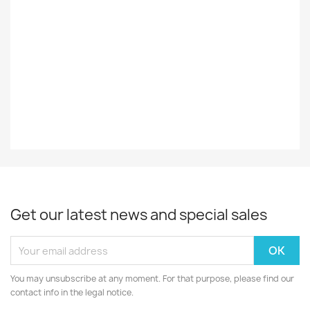
Styles
Reggae
Record
EX
Decade
70-Luku
Year
1977
Get our latest news and special sales
You may unsubscribe at any moment. For that purpose, please find our
contact info in the legal notice.