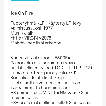
Ice On Fire
Tuoteryhmä KLP - käytetty LP-levy
Valmistusvuosi: 1977
Musiikkilaji:
Yhtiö : VIRGIN V2078
Mahdollinen lisätarkenne:
Kanen varastokoodi : 580054
Paino/koko ei kilogrammaa vaan
suuhteellinen paino ( 1 CD = 1 , 1 LP = 12)
Tämän tuotteen painoyksikkö : 12
Kuntokoodeista lisätietoja
kunto jaettu kymmeneen luokkaan
parhaimmasta huonoimpaan
EX emme käytä MINT tai NM vaan EX on
meidän paras
EX+ ei ole mahdollinen, sillä EX on paras