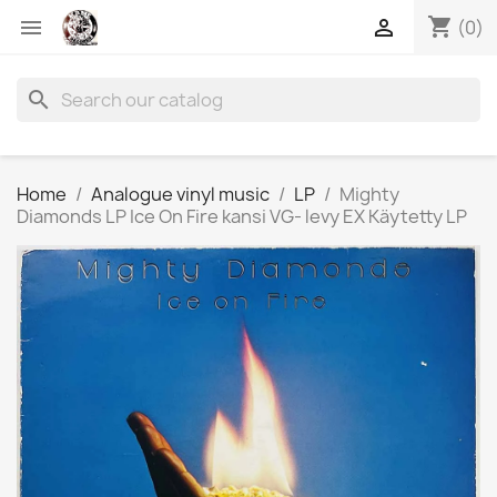
shopping_cart


(0)
search
Home
Analogue vinyl music
LP
Mighty
Diamonds LP Ice On Fire kansi VG- levy EX Käytetty LP