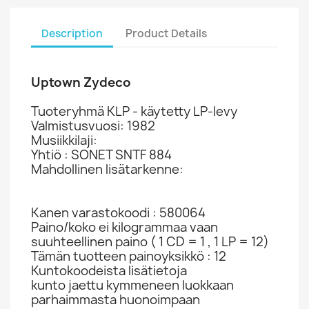
Description
Product Details
Uptown Zydeco
Tuoteryhmä KLP - käytetty LP-levy
Valmistusvuosi: 1982
Musiikkilaji:
Yhtiö : SONET SNTF 884
Mahdollinen lisätarkenne:
Kanen varastokoodi : 580064
Paino/koko ei kilogrammaa vaan
suuhteellinen paino ( 1 CD = 1 , 1 LP = 12)
Tämän tuotteen painoyksikkö : 12
Kuntokoodeista lisätietoja
kunto jaettu kymmeneen luokkaan
parhaimmasta huonoimpaan