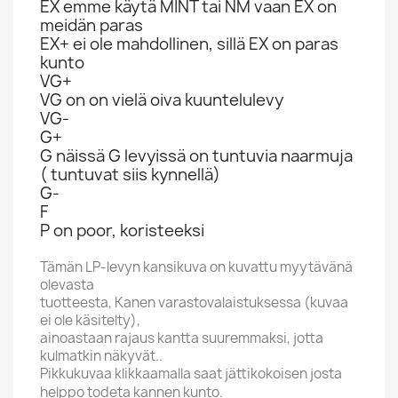
EX emme käytä MINT tai NM vaan EX on
meidän paras
EX+ ei ole mahdollinen, sillä EX on paras
kunto
VG+
VG on on vielä oiva kuuntelulevy
VG-
G+
G näissä G levyissä on tuntuvia naarmuja
( tuntuvat siis kynnellä)
G-
F
P on poor, koristeeksi
Tämän LP-levyn kansikuva on kuvattu myytävänä
olevasta
tuotteesta, Kanen varastovalaistuksessa (kuvaa
ei ole käsitelty),
ainoastaan rajaus kantta suuremmaksi, jotta
kulmatkin näkyvät..
Pikkukuvaa klikkaamalla saat jättikokoisen josta
helppo todeta kannen kunto.