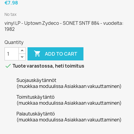
€7.98
No tax
vinyl LP - Uptown Zydeco - SONET SNTF 884 - vuodelta:
1982
Quantity

ADD TO CART

Tuote varastossa, heti toimitus
Suojauskäytännöt
(muokkaa moduulissa Asiakkaan vakuuttaminen)
Toimituskäytäntö
(muokkaa moduulissa Asiakkaan vakuuttaminen)
Palautuskäytäntö
(muokkaa moduulissa Asiakkaan vakuuttaminen)