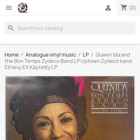
shopping_cart


(0)
search
Home
Analogue vinyl music
LP
Queen Ida and
the Bon Temps Zydeco Band LP Uptown Zydeco kansi
EX levy EX Käytetty LP