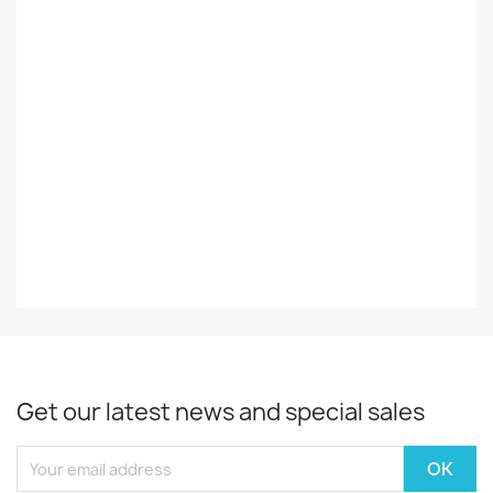
Foreign
Ulkomainen
Styles
COUNTRY
Record
EX
Decade
80-Luku
Year
1982
Get our latest news and special sales