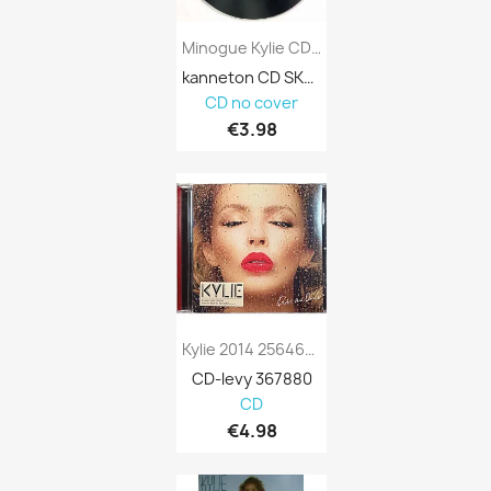
Minogue Kylie CD Impossible Princess 2CD...
kanneton CD SKU 433953
CD no cover
€3.98
Kylie 2014 2564632807 Kiss Me Once Used CD
CD-levy 367880
CD
€4.98