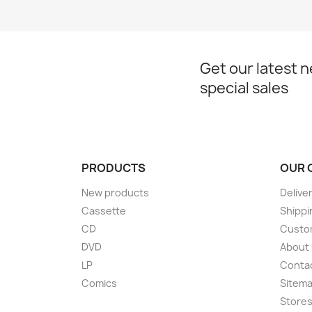
Get our latest 
special sales
PRODUCTS
OUR 
New products
Delive
Cassette
Shippi
CD
Custom
DVD
About
LP
Conta
Comics
Sitem
Store