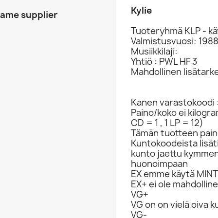
Kylie
same supplier
Tuoteryhmä KLP - kä
Valmistusvuosi: 198
Musiikkilaji:
Yhtiö : PWL HF 3
Mahdollinen lisätark
Kanen varastokoodi 
Paino/koko ei kilogr
CD = 1 , 1 LP = 12)
Tämän tuotteen paino
Kuntokoodeista lisät
kunto jaettu kymme
huonoimpaan
EX emme käytä MINT 
EX+ ei ole mahdolline
VG+
VG on on vielä oiva 
VG-