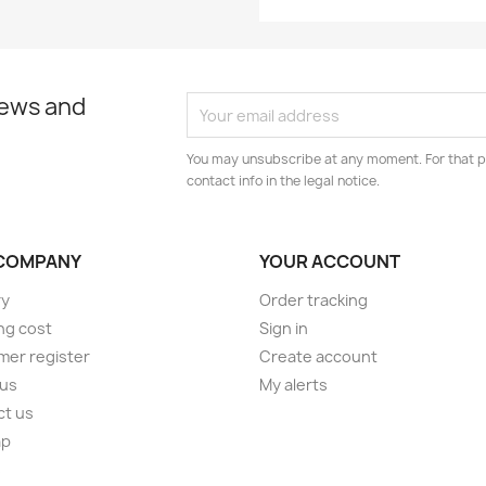
news and
You may unsubscribe at any moment. For that p
contact info in the legal notice.
COMPANY
YOUR ACCOUNT
ry
Order tracking
ng cost
Sign in
er register
Create account
 us
My alerts
ct us
ap
s