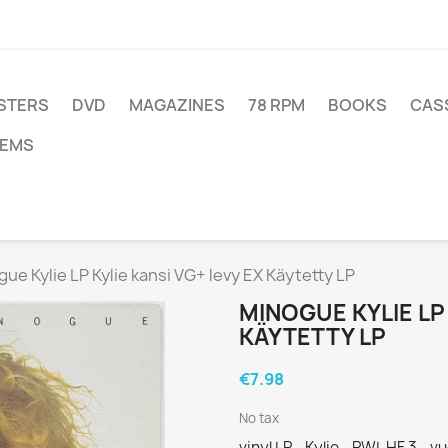
STERS
DVD
MAGAZINES
78 RPM
BOOKS
CAS
TEMS
ue Kylie LP Kylie kansi VG+ levy EX Käytetty LP
MINOGUE KYLIE LP 
KÄYTETTY LP
€7.98
No tax
vinyl LP - Kylie - PWL HF 3 - 