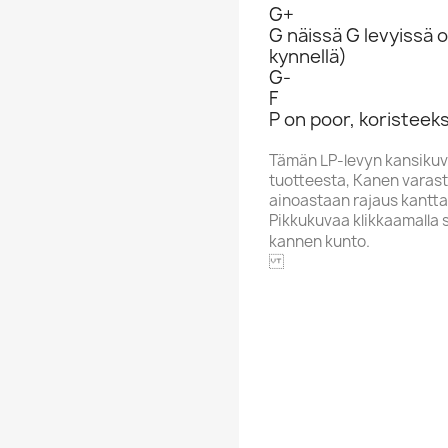
G+
G näissä G levyissä o
kynnellä)
G-
F
P on poor, koristeeks
Tämän LP-levyn kansikuv
tuotteesta, Kanen varasto
ainoastaan rajaus kantta
Pikkukuvaa klikkaamalla 
kannen kunto.
PWL
Alphabet