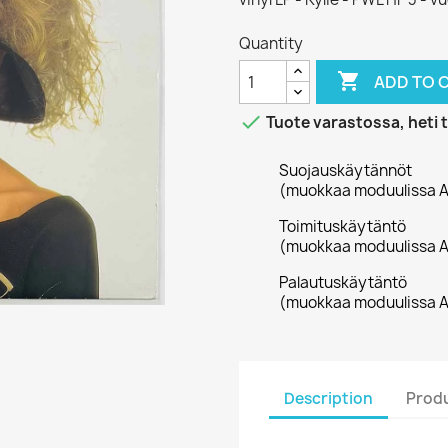
Quantity

ADD TO 

Tuote varastossa, heti 
Suojauskäytännöt
(muokkaa moduulissa A
Toimituskäytäntö
(muokkaa moduulissa A
Palautuskäytäntö
(muokkaa moduulissa A
Description
Produ