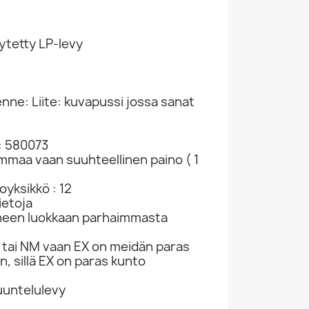
ytetty LP-levy
8
enne: Liite: kuvapussi jossa sanat
: 580073
ammaa vaan suuhteellinen paino ( 1
yksikkö : 12
ietoja
neen luokkaan parhaimmasta
tai NM vaan EX on meidän paras
n, sillä EX on paras kunto
kuuntelulevy