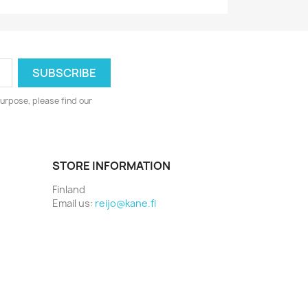
urpose, please find our
STORE INFORMATION
Finland
Email us:
reijo@kane.fi