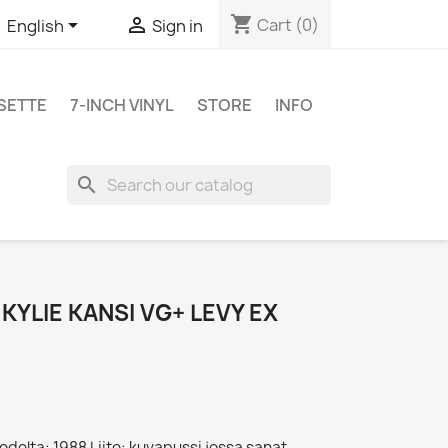
shopping_cart


Cart
(0)
English
Sign in
SETTE
7-INCH VINYL
STORE
INFO
search
KYLIE KANSI VG+ LEVY EX
vuodelta: 1988 Liite: kuvapussi jossa sanat