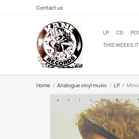
Contact us
LP
CD
PO
THIS WEEKS I
Home
Analogue vinyl music
LP
Minog