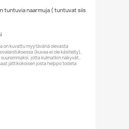
n tuntuvia naarmuja ( tuntuvat siis
i
a on kuvattu myytävänä olevasta
valaistuksessa (kuvaa ei ole käsitelty),
 suuremmaksi, jotta kulmatkin näkyvät..
saat jättikokoisen josta helppo todeta
M