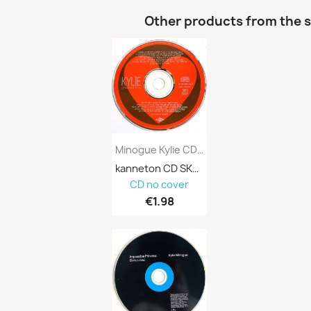
Other products from the 
Minogue Kylie CD Greatest Hits Kansi...
kanneton CD SKU 363750
CD no cover
€1.98