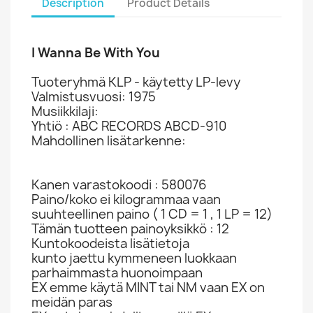
Description
Product Details
I Wanna Be With You
Tuoteryhmä KLP - käytetty LP-levy
Valmistusvuosi: 1975
Musiikkilaji:
Yhtiö : ABC RECORDS ABCD-910
Mahdollinen lisätarkenne:
Kanen varastokoodi : 580076
Paino/koko ei kilogrammaa vaan
suuhteellinen paino ( 1 CD = 1 , 1 LP = 12)
Tämän tuotteen painoyksikkö : 12
Kuntokoodeista lisätietoja
kunto jaettu kymmeneen luokkaan
parhaimmasta huonoimpaan
EX emme käytä MINT tai NM vaan EX on
meidän paras