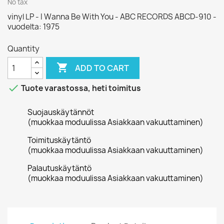
No tax
vinyl LP - I Wanna Be With You - ABC RECORDS ABCD-910 -
vuodelta: 1975
Quantity

ADD TO CART

Tuote varastossa, heti toimitus
Suojauskäytännöt
(muokkaa moduulissa Asiakkaan vakuuttaminen)
Toimituskäytäntö
(muokkaa moduulissa Asiakkaan vakuuttaminen)
Palautuskäytäntö
(muokkaa moduulissa Asiakkaan vakuuttaminen)