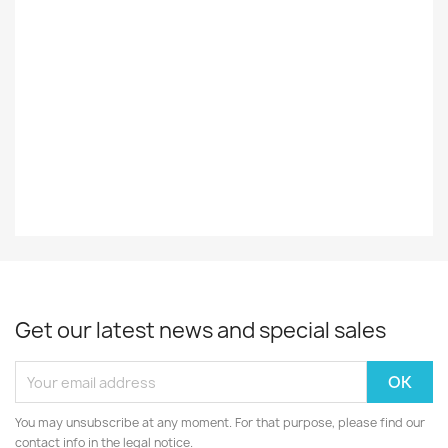
Styles
Soul
Record
EX
Decade
70-Luku
Year
1975
Get our latest news and special sales
You may unsubscribe at any moment. For that purpose, please find our
contact info in the legal notice.