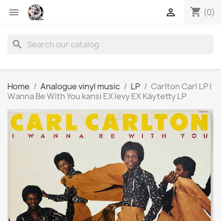
shopping_cart


(0)
search
Home
Analogue vinyl music
LP
Carlton Carl LP I
Wanna Be With You kansi EX levy EX Käytetty LP