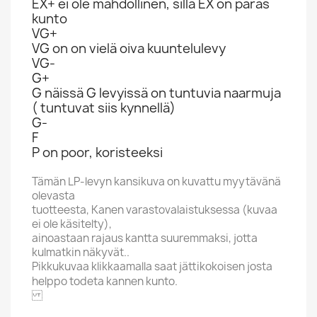
EX+ ei ole mahdollinen, sillä EX on paras
kunto
VG+
VG on on vielä oiva kuuntelulevy
VG-
G+
G näissä G levyissä on tuntuvia naarmuja
( tuntuvat siis kynnellä)
G-
F
P on poor, koristeeksi
Tämän LP-levyn kansikuva on kuvattu myytävänä
olevasta
tuotteesta, Kanen varastovalaistuksessa (kuvaa
ei ole käsitelty),
ainoastaan rajaus kantta suuremmaksi, jotta
kulmatkin näkyvät..
Pikkukuvaa klikkaamalla saat jättikokoisen josta
helppo todeta kannen kunto.