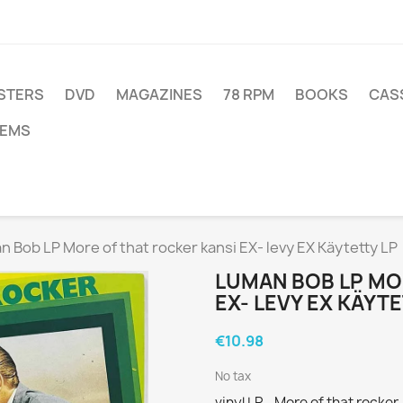
STERS
DVD
MAGAZINES
78 RPM
BOOKS
CAS
TEMS
 Bob LP More of that rocker kansi EX- levy EX Käytetty LP
LUMAN BOB LP MO
EX- LEVY EX KÄYT
€10.98
No tax
vinyl LP - More of that rocke