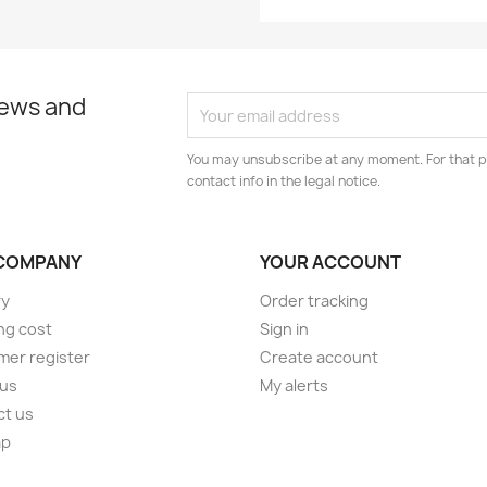
news and
You may unsubscribe at any moment. For that p
contact info in the legal notice.
COMPANY
YOUR ACCOUNT
ry
Order tracking
ng cost
Sign in
er register
Create account
 us
My alerts
ct us
ap
s