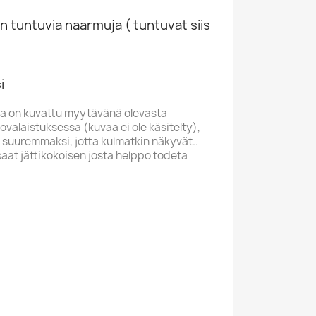
n tuntuvia naarmuja ( tuntuvat siis
i
a on kuvattu myytävänä olevasta
valaistuksessa (kuvaa ei ole käsitelty),
 suuremmaksi, jotta kulmatkin näkyvät..
saat jättikokoisen josta helppo todeta
L