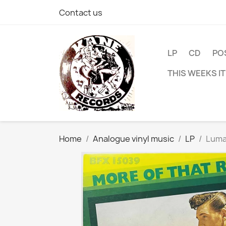
Contact us
LP
CD
PO
THIS WEEKS I
Home
Analogue vinyl music
LP
Luman