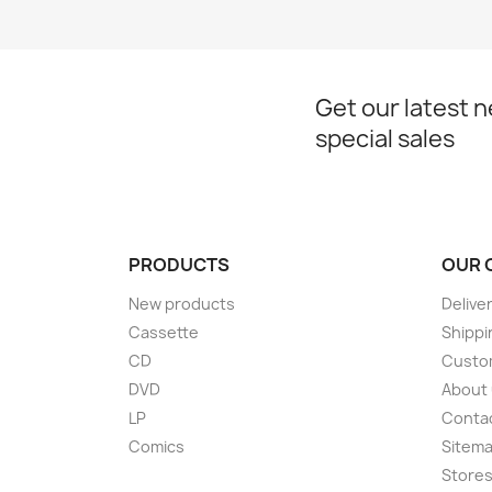
Get our latest 
special sales
PRODUCTS
OUR 
New products
Delive
Cassette
Shippi
CD
Custom
DVD
About
LP
Conta
Comics
Sitem
Store