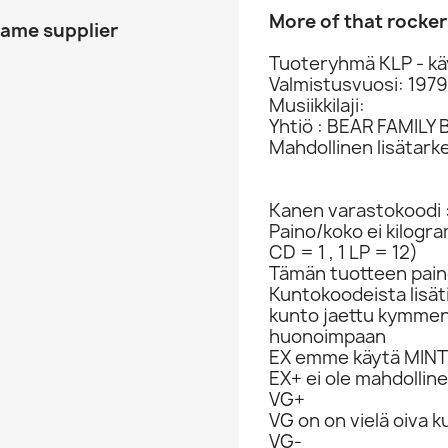
More of that rocker
same supplier
Tuoteryhmä KLP - kä
Valmistusvuosi: 1979
Musiikkilaji:
Yhtiö : BEAR FAMILY 
Mahdollinen lisätark
Kanen varastokoodi 
Paino/koko ei kilogr
CD = 1 , 1 LP = 12)
Tämän tuotteen paino
Kuntokoodeista lisät
kunto jaettu kymme
huonoimpaan
EX emme käytä MINT 
EX+ ei ole mahdolline
VG+
VG on on vielä oiva 
VG-