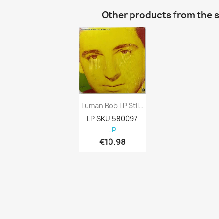
Other products from the 
Luman Bob LP Still Loving You Kansi EX-...
LP SKU 580097
LP
€10.98