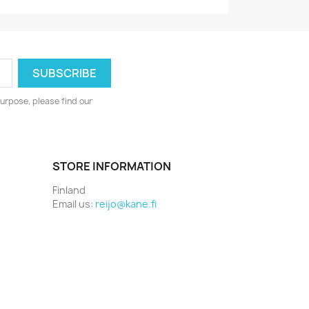
urpose, please find our
STORE INFORMATION
Finland
Email us:
reijo@kane.fi