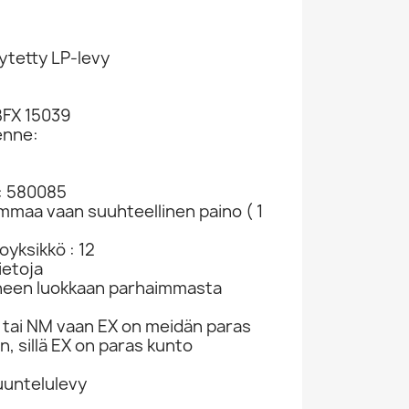
ytetty LP-levy
BFX 15039
enne:
: 580085
ammaa vaan suuhteellinen paino ( 1
yksikkö : 12
ietoja
neen luokkaan parhaimmasta
tai NM vaan EX on meidän paras
n, sillä EX on paras kunto
kuuntelulevy