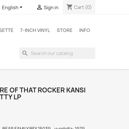
shopping_cart


Cart
(0)
English
Sign in
SETTE
7-INCH VINYL
STORE
INFO
search
RE OF THAT ROCKER KANSI
ETTY LP
r - BEAR FAMILY BFX 15039 - vuodelta: 1979