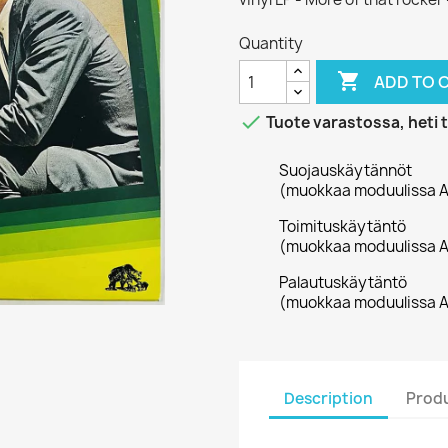
Quantity

ADD TO 

Tuote varastossa, heti 
Suojauskäytännöt
(muokkaa moduulissa A
Toimituskäytäntö
(muokkaa moduulissa A
Palautuskäytäntö
(muokkaa moduulissa A
Description
Produ