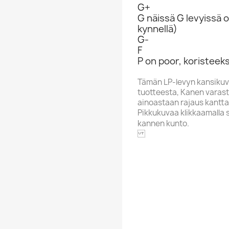
G+
G näissä G levyissä o
kynnellä)
G-
F
P on poor, koristeeks
Tämän LP-levyn kansikuv
tuotteesta, Kanen varasto
ainoastaan rajaus kantta
Pikkukuvaa klikkaamalla 
kannen kunto.
BEAR FAMILY
Alphabet