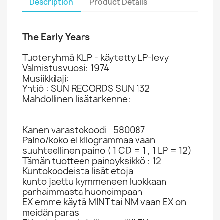
Description
Product Details
The Early Years
Tuoteryhmä KLP - käytetty LP-levy
Valmistusvuosi: 1974
Musiikkilaji:
Yhtiö : SUN RECORDS SUN 132
Mahdollinen lisätarkenne:
Kanen varastokoodi : 580087
Paino/koko ei kilogrammaa vaan
suuhteellinen paino ( 1 CD = 1 , 1 LP = 12)
Tämän tuotteen painoyksikkö : 12
Kuntokoodeista lisätietoja
kunto jaettu kymmeneen luokkaan
parhaimmasta huonoimpaan
EX emme käytä MINT tai NM vaan EX on
meidän paras