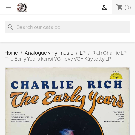
shopping_cart


(0)
search
Home
Analogue vinyl music
LP
Rich Charlie LP
The Early Years kansi VG- levy VG+ Käytetty LP