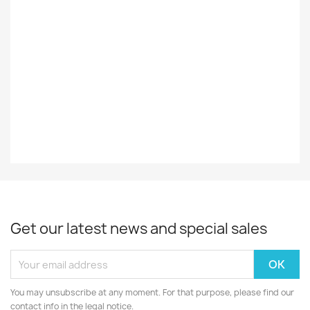
Styles
COUNTRY
Record
VG+
Decade
70-Luku
Year
1974
Get our latest news and special sales
You may unsubscribe at any moment. For that purpose, please find our
contact info in the legal notice.