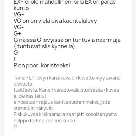
EX+ ei ole mahdollinen, sillä EX on paras
kunto
VG+
VG on on vielä oiva kuuntelulevy
VG-
G+
G näissä G levyissä on tuntuvia naarmuja
( tuntuvat siis kynnellä)
G-
F
P on poor, koristeeksi
Tämän LP-levyn kansikuva on kuvattu myytävänä
olevasta
tuotteesta, Kanen varastovalaistuksessa (kuvaa
ei ole käsitelty),
ainoastaan rajaus kantta suuremmaksi, jotta
kulmatkin näkyvät..
Pikkukuvaa klikkaamalla saat jättikokoisen josta
helppo todeta kannen kunto.