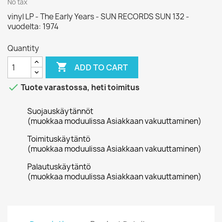
No tax
vinyl LP - The Early Years - SUN RECORDS SUN 132 -
vuodelta: 1974
Quantity

ADD TO CART

Tuote varastossa, heti toimitus
Suojauskäytännöt
(muokkaa moduulissa Asiakkaan vakuuttaminen)
Toimituskäytäntö
(muokkaa moduulissa Asiakkaan vakuuttaminen)
Palautuskäytäntö
(muokkaa moduulissa Asiakkaan vakuuttaminen)