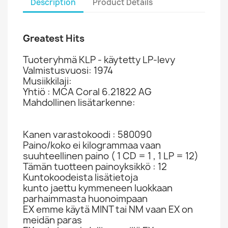
Description
Product Details
Greatest Hits
Tuoteryhmä KLP - käytetty LP-levy
Valmistusvuosi: 1974
Musiikkilaji:
Yhtiö : MCA Coral 6.21822 AG
Mahdollinen lisätarkenne:
Kanen varastokoodi : 580090
Paino/koko ei kilogrammaa vaan
suuhteellinen paino ( 1 CD = 1 , 1 LP = 12)
Tämän tuotteen painoyksikkö : 12
Kuntokoodeista lisätietoja
kunto jaettu kymmeneen luokkaan
parhaimmasta huonoimpaan
EX emme käytä MINT tai NM vaan EX on
meidän paras