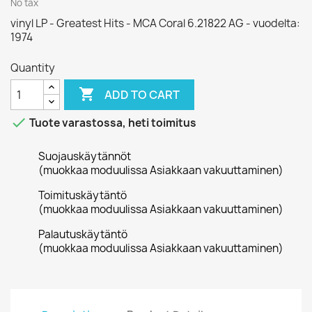
No tax
vinyl LP - Greatest Hits - MCA Coral 6.21822 AG - vuodelta:
1974
Quantity

ADD TO CART

Tuote varastossa, heti toimitus
Suojauskäytännöt
(muokkaa moduulissa Asiakkaan vakuuttaminen)
Toimituskäytäntö
(muokkaa moduulissa Asiakkaan vakuuttaminen)
Palautuskäytäntö
(muokkaa moduulissa Asiakkaan vakuuttaminen)