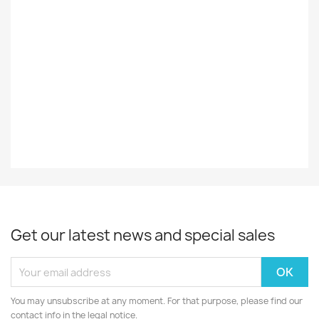
Styles
Rock/Pop
Record
EX-
Decade
70-Luku
Year
1974
Get our latest news and special sales
You may unsubscribe at any moment. For that purpose, please find our
contact info in the legal notice.