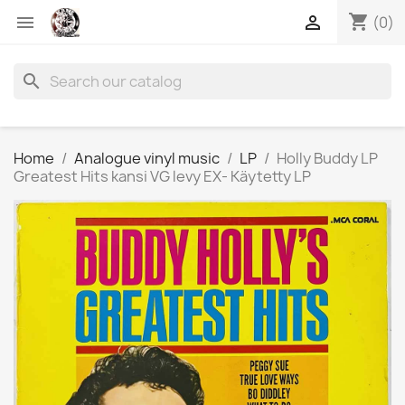
shopping_cart


(0)
search
Home
Analogue vinyl music
LP
Holly Buddy LP
Greatest Hits kansi VG levy EX- Käytetty LP