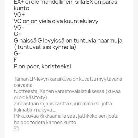
EX+ ei ole mahdollinen, sillä EX on paras
kunto
VG+
VG on on vielä oiva kuuntelulevy
VG-
G+
G näissä G levyissä on tuntuvia naarmuja
( tuntuvat siis kynnellä)
G-
F
P on poor, koristeeksi
Tämän LP-levyn kansikuva on kuvattu myytävänä
olevasta
tuotteesta, Kanen varastovalaistuksessa (kuvaa
ei ole käsitelty),
ainoastaan rajaus kantta suuremmaksi, jotta
kulmatkin näkyvät..
Pikkukuvaa klikkaamalla saat jättikokoisen josta
helppo todeta kannen kunto.