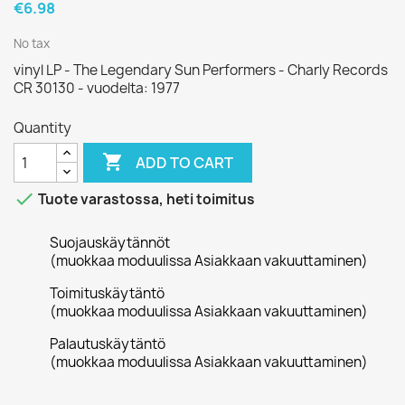
€6.98
No tax
vinyl LP - The Legendary Sun Performers - Charly Records
CR 30130 - vuodelta: 1977
Quantity

ADD TO CART

Tuote varastossa, heti toimitus
Suojauskäytännöt
(muokkaa moduulissa Asiakkaan vakuuttaminen)
Toimituskäytäntö
(muokkaa moduulissa Asiakkaan vakuuttaminen)
Palautuskäytäntö
(muokkaa moduulissa Asiakkaan vakuuttaminen)