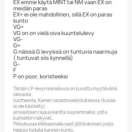
EX emme käytä MINT tai NM vaan EX on
meidän paras
EX+ ei ole mahdollinen, sillä EX on paras
kunto
VG+
VG on on vielä oiva kuuntelulevy
VG-
G+
G näissä G levyissä on tuntuvia naarmuja
( tuntuvat siis kynnellä)
G-
F
P on poor, koristeeksi
Tämän LP-levyn kansikuva on kuvattu myytävänä
olevasta
tuotteesta, Kanen varastovalaistuksessa (kuvaa
ei ole käsitelty),
ainoastaan rajaus kantta suuremmaksi, jotta
kulmatkin näkyvät..
Pikkukuvaa klikkaamalla saat jättikokoisen josta
helppo todeta kannen kunto.