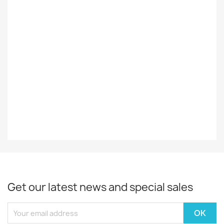
Foreign
Ulkomainen
Styles
Rock/Pop
Record
EX
Decade
60-Luku
Year
1977
Get our latest news and special sales