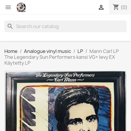
shopping_cart


(0)
search
Home
Analogue vinyl music
LP
Mann Carl LP
The Legendary Sun Performers kansi VG+ levy EX
Käytetty LP