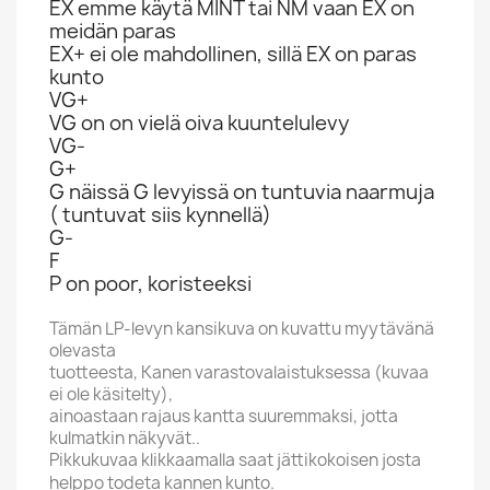
EX emme käytä MINT tai NM vaan EX on
meidän paras
EX+ ei ole mahdollinen, sillä EX on paras
kunto
VG+
VG on on vielä oiva kuuntelulevy
VG-
G+
G näissä G levyissä on tuntuvia naarmuja
( tuntuvat siis kynnellä)
G-
F
P on poor, koristeeksi
Tämän LP-levyn kansikuva on kuvattu myytävänä
olevasta
tuotteesta, Kanen varastovalaistuksessa (kuvaa
ei ole käsitelty),
ainoastaan rajaus kantta suuremmaksi, jotta
kulmatkin näkyvät..
Pikkukuvaa klikkaamalla saat jättikokoisen josta
helppo todeta kannen kunto.