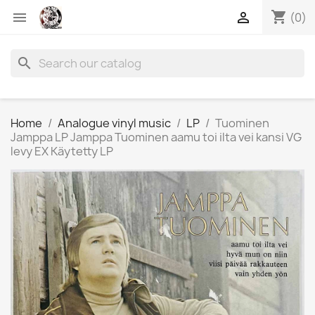
shopping_cart


(0)
search
Home
Analogue vinyl music
LP
Tuominen
Jamppa LP Jamppa Tuominen aamu toi ilta vei kansi VG
levy EX Käytetty LP