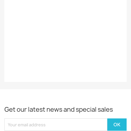
Foreign
Ulkomainen
Styles
Iskelmä
Record
EX
Decade
70-Luku
Year
1977
Get our latest news and special sales