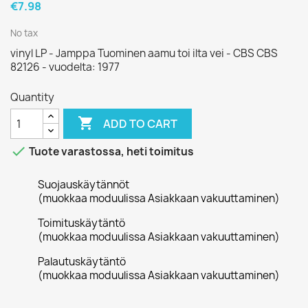
€7.98
No tax
vinyl LP - Jamppa Tuominen aamu toi ilta vei - CBS CBS
82126 - vuodelta: 1977
Quantity

ADD TO CART

Tuote varastossa, heti toimitus
Suojauskäytännöt
(muokkaa moduulissa Asiakkaan vakuuttaminen)
Toimituskäytäntö
(muokkaa moduulissa Asiakkaan vakuuttaminen)
Palautuskäytäntö
(muokkaa moduulissa Asiakkaan vakuuttaminen)