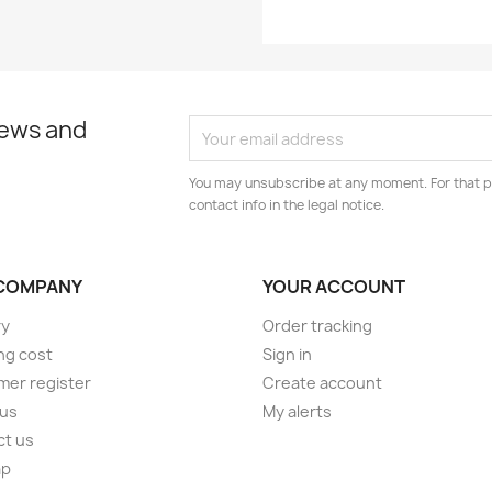
news and
You may unsubscribe at any moment. For that p
contact info in the legal notice.
COMPANY
YOUR ACCOUNT
ry
Order tracking
ng cost
Sign in
er register
Create account
 us
My alerts
ct us
ap