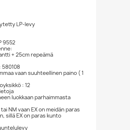
ytetty LP-levy
P 9552
enne:
äkantti + 25cm repeämä
: 580108
ammaa vaan suuhteellinen paino ( 1
yksikkö : 12
ietoja
neen luokkaan parhaimmasta
tai NM vaan EX on meidän paras
n, sillä EX on paras kunto
kuuntelulevy