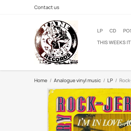
Contact us
LP
CD
PO
THIS WEEKS I
Home
Analogue vinyl music
LP
Rock-