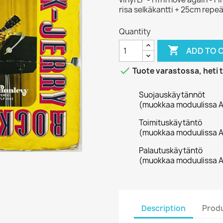
risa selkäkantti + 25cm rep
Quantity

ADD TO 

Tuote varastossa, heti 
Suojauskäytännöt
(muokkaa moduulissa A
Toimituskäytäntö
(muokkaa moduulissa A
Palautuskäytäntö
(muokkaa moduulissa A
Description
Produ