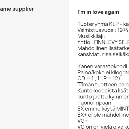
same supplier
I’m in love again
Tuoteryhmä KLP - kä
Valmistusvuosi: 1974
Musiikkilaji:
Yhtiö : FINNLEVY SFL
Mahdollinen lisätark
kansiviat: risa selk
Kanen varastokoodi 
Paino/koko ei kilogr
CD = 1 , 1 LP = 12)
Tämän tuotteen paino
Kuntokoodeista lisät
kunto jaettu kymme
huonoimpaan
EX emme käytä MINT 
EX+ ei ole mahdolline
VG+
VG on on vielä oiva 