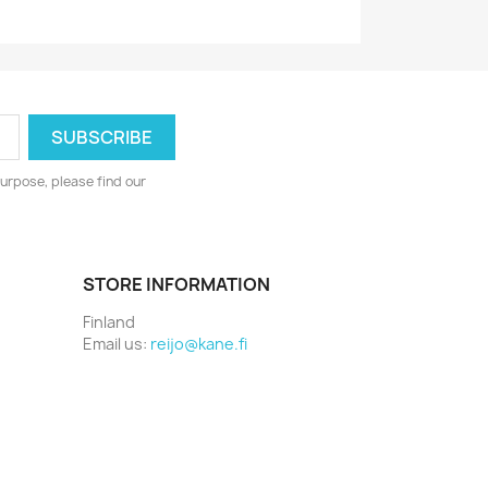
urpose, please find our
STORE INFORMATION
Finland
Email us:
reijo@kane.fi