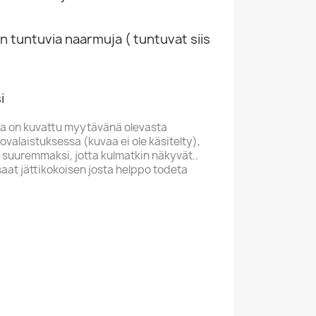
n tuntuvia naarmuja ( tuntuvat siis
i
a on kuvattu myytävänä olevasta
valaistuksessa (kuvaa ei ole käsitelty),
 suuremmaksi, jotta kulmatkin näkyvät..
saat jättikokoisen josta helppo todeta
R