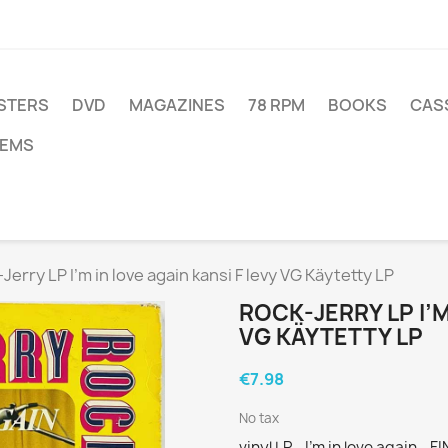
STERS
DVD
MAGAZINES
78 RPM
BOOKS
CAS
TEMS
Jerry LP I’m in love again kansi F levy VG Käytetty LP
ROCK-JERRY LP I’M
VG KÄYTETTY LP
€7.98
No tax
vinyl LP - I’m in love again -