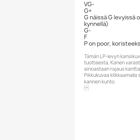
VG-
G+
G näissä G levyissä o
kynnellä)
G-
F
P on poor, koristeeks
Tämän LP-levyn kansikuv
tuotteesta, Kanen varasto
ainoastaan rajaus kantta
Pikkukuvaa klikkaamalla 
kannen kunto.
FINNLEVY
Alphabet