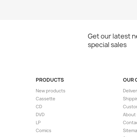
Get our latest 
special sales
PRODUCTS
OUR 
New products
Delive
Cassette
Shippi
CD
Custom
DVD
About
LP
Conta
Comics
Sitem