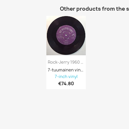
Other products from the 
Rock-Jerry 1960 45-TJ 187 When The Saints...
7-tuumainen vinyyli 689303
7-inch vinyl
€74.80