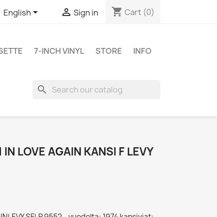
shopping_cart


Cart
(0)
English
Sign in
SETTE
7-INCH VINYL
STORE
INFO
search
 IN LOVE AGAIN KANSI F LEVY
 FINNLEVY SFLP 9552 - vuodelta: 1974 kansiviat: