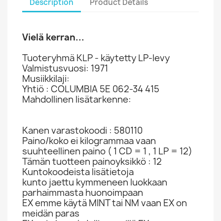
Description
Product Details
Vielä kerran...
Tuoteryhmä KLP - käytetty LP-levy
Valmistusvuosi: 1971
Musiikkilaji:
Yhtiö : COLUMBIA 5E 062-34 415
Mahdollinen lisätarkenne:
Kanen varastokoodi : 580110
Paino/koko ei kilogrammaa vaan
suuhteellinen paino ( 1 CD = 1 , 1 LP = 12)
Tämän tuotteen painoyksikkö : 12
Kuntokoodeista lisätietoja
kunto jaettu kymmeneen luokkaan
parhaimmasta huonoimpaan
EX emme käytä MINT tai NM vaan EX on
meidän paras