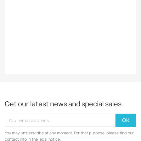
Styles
Iskelmä
Record
EX
Decade
70-Luku
Year
1971
Get our latest news and special sales
You may unsubscribe at any moment. For that purpose, please find our
contact info in the legal notice.