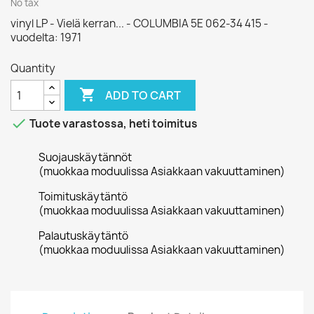
No tax
vinyl LP - Vielä kerran... - COLUMBIA 5E 062-34 415 -
vuodelta: 1971
Quantity

ADD TO CART

Tuote varastossa, heti toimitus
Suojauskäytännöt
(muokkaa moduulissa Asiakkaan vakuuttaminen)
Toimituskäytäntö
(muokkaa moduulissa Asiakkaan vakuuttaminen)
Palautuskäytäntö
(muokkaa moduulissa Asiakkaan vakuuttaminen)