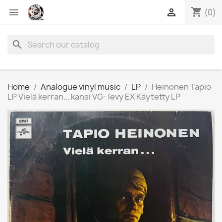
shopping_cart


(0)
search
Home
Analogue vinyl music
LP
Heinonen Tapio
LP Vielä kerran... kansi VG- levy EX Käytetty LP