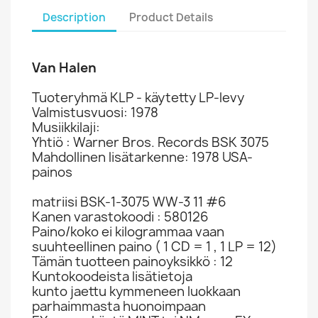
Description
Product Details
Van Halen
Tuoteryhmä KLP - käytetty LP-levy
Valmistusvuosi: 1978
Musiikkilaji:
Yhtiö : Warner Bros. Records BSK 3075
Mahdollinen lisätarkenne: 1978 USA-
painos
matriisi BSK-1-3075 WW-3 11 #6
Kanen varastokoodi : 580126
Paino/koko ei kilogrammaa vaan
suuhteellinen paino ( 1 CD = 1 , 1 LP = 12)
Tämän tuotteen painoyksikkö : 12
Kuntokoodeista lisätietoja
kunto jaettu kymmeneen luokkaan
parhaimmasta huonoimpaan