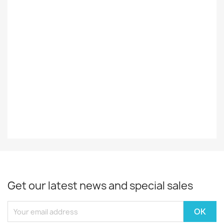
Foreign
Ulkomainen
Styles
Rock/Pop
Record
VG+
Decade
70-Luku
Year
1978
Get our latest news and special sales