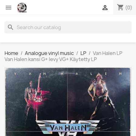
shopping_cart


(0)
search
Home
Analogue vinyl music
LP
Van Halen LP
Van Halen kansi G+ levy VG+ Käytetty LP