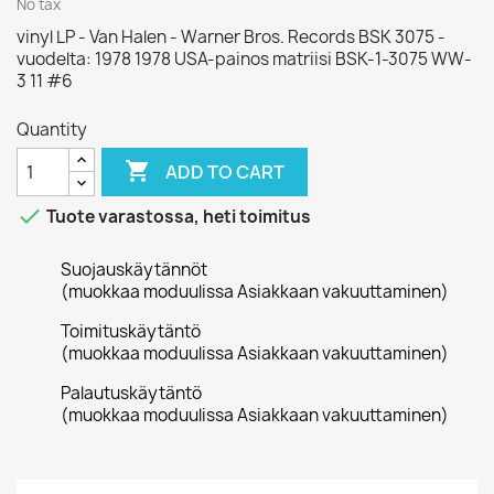
No tax
vinyl LP - Van Halen - Warner Bros. Records BSK 3075 -
vuodelta: 1978 1978 USA-painos matriisi BSK-1-3075 WW-
3 11 #6
Quantity

ADD TO CART

Tuote varastossa, heti toimitus
Suojauskäytännöt
(muokkaa moduulissa Asiakkaan vakuuttaminen)
Toimituskäytäntö
(muokkaa moduulissa Asiakkaan vakuuttaminen)
Palautuskäytäntö
(muokkaa moduulissa Asiakkaan vakuuttaminen)