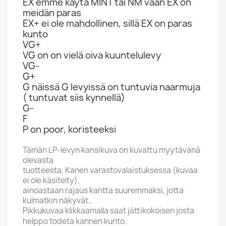
EX emme käytä MINT tai NM vaan EX on
meidän paras
EX+ ei ole mahdollinen, sillä EX on paras
kunto
VG+
VG on on vielä oiva kuuntelulevy
VG-
G+
G näissä G levyissä on tuntuvia naarmuja
( tuntuvat siis kynnellä)
G-
F
P on poor, koristeeksi
Tämän LP-levyn kansikuva on kuvattu myytävänä
olevasta
tuotteesta, Kanen varastovalaistuksessa (kuvaa
ei ole käsitelty),
ainoastaan rajaus kantta suuremmaksi, jotta
kulmatkin näkyvät..
Pikkukuvaa klikkaamalla saat jättikokoisen josta
helppo todeta kannen kunto.