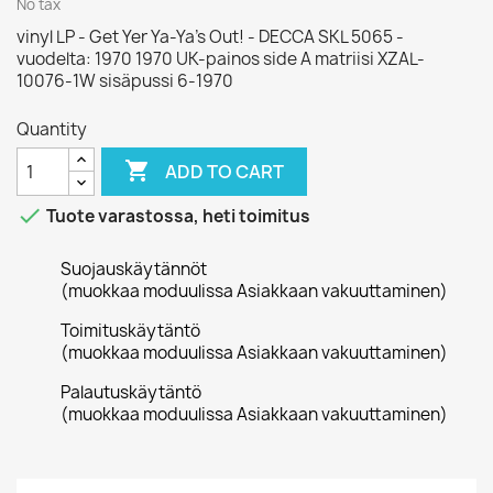
No tax
vinyl LP - Get Yer Ya-Ya's Out! - DECCA SKL 5065 -
vuodelta: 1970 1970 UK-painos side A matriisi XZAL-
10076-1W sisäpussi 6-1970
Quantity

ADD TO CART

Tuote varastossa, heti toimitus
Suojauskäytännöt
(muokkaa moduulissa Asiakkaan vakuuttaminen)
Toimituskäytäntö
(muokkaa moduulissa Asiakkaan vakuuttaminen)
Palautuskäytäntö
(muokkaa moduulissa Asiakkaan vakuuttaminen)