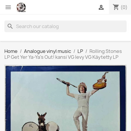
shopping_cart


(0)
search
Home
Analogue vinyl music
LP
Rolling Stones
LP Get Yer Ya-Ya's Out! kansi VG levy VG Käytetty LP