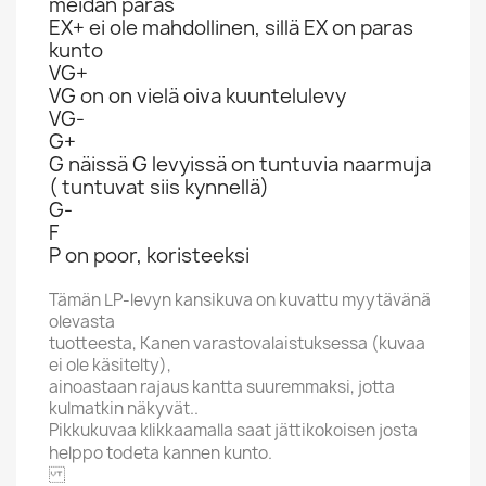
meidän paras
EX+ ei ole mahdollinen, sillä EX on paras
kunto
VG+
VG on on vielä oiva kuuntelulevy
VG-
G+
G näissä G levyissä on tuntuvia naarmuja
( tuntuvat siis kynnellä)
G-
F
P on poor, koristeeksi
Tämän LP-levyn kansikuva on kuvattu myytävänä
olevasta
tuotteesta, Kanen varastovalaistuksessa (kuvaa
ei ole käsitelty),
ainoastaan rajaus kantta suuremmaksi, jotta
kulmatkin näkyvät..
Pikkukuvaa klikkaamalla saat jättikokoisen josta
helppo todeta kannen kunto.