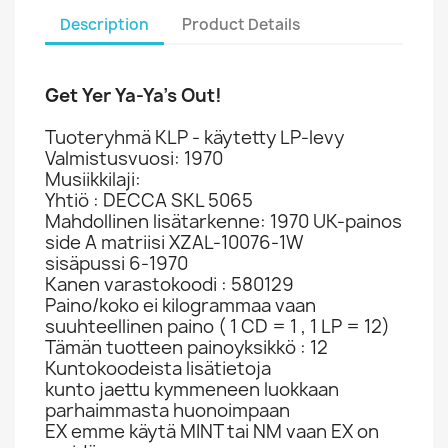
Description
Product Details
Get Yer Ya-Ya's Out!
Tuoteryhmä KLP - käytetty LP-levy
Valmistusvuosi: 1970
Musiikkilaji:
Yhtiö : DECCA SKL 5065
Mahdollinen lisätarkenne: 1970 UK-painos
side A matriisi XZAL-10076-1W
sisäpussi 6-1970
Kanen varastokoodi : 580129
Paino/koko ei kilogrammaa vaan
suuhteellinen paino ( 1 CD = 1 , 1 LP = 12)
Tämän tuotteen painoyksikkö : 12
Kuntokoodeista lisätietoja
kunto jaettu kymmeneen luokkaan
parhaimmasta huonoimpaan
EX emme käytä MINT tai NM vaan EX on