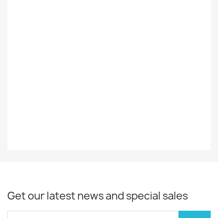
Suomalainen /
Foreign
Ulkomainen
Styles
Rock/Pop
Record
VG
Decade
70-Luku
Year
1970
Get our latest news and special sales