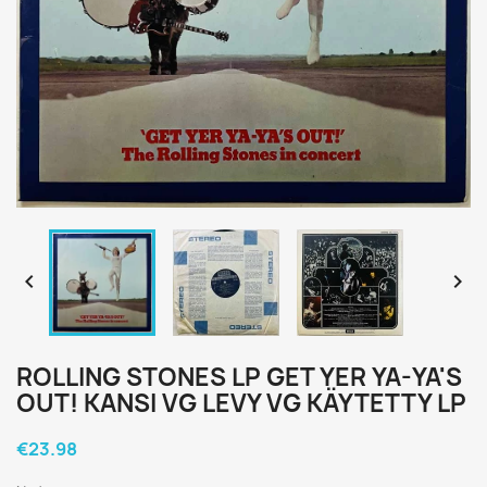


ROLLING STONES LP GET YER YA-YA'S
OUT! KANSI VG LEVY VG KÄYTETTY LP
€23.98