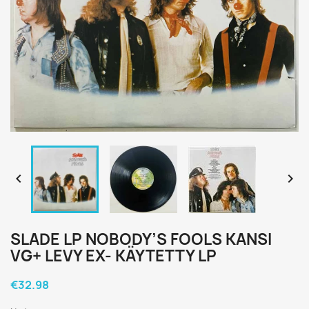


SLADE LP NOBODY’S FOOLS KANSI
VG+ LEVY EX- KÄYTETTY LP
€32.98