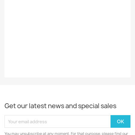
Ulkomainen
Styles
Rock/Pop
Record
EX-
Decade
70-Luku
Year
1976
Get our latest news and special sales
You may unsubscribe at any moment. For that purpose, please find our