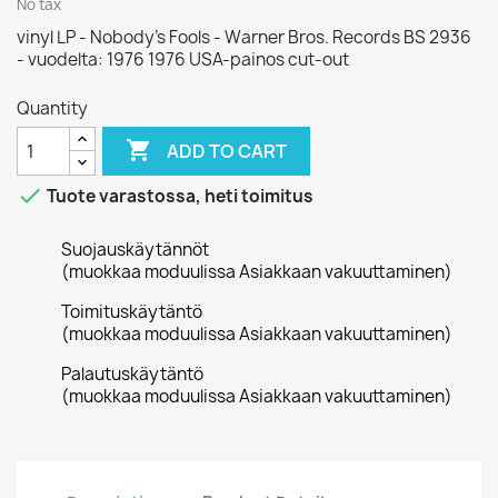
No tax
vinyl LP - Nobody’s Fools - Warner Bros. Records BS 2936
- vuodelta: 1976 1976 USA-painos cut-out
Quantity

ADD TO CART

Tuote varastossa, heti toimitus
Suojauskäytännöt
(muokkaa moduulissa Asiakkaan vakuuttaminen)
Toimituskäytäntö
(muokkaa moduulissa Asiakkaan vakuuttaminen)
Palautuskäytäntö
(muokkaa moduulissa Asiakkaan vakuuttaminen)