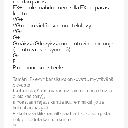
meidän paras
EX+ ei ole mahdollinen, sillä EX on paras
kunto
VG+
VG on on vielä oiva kuuntelulevy
VG-
G+
G näissä G levyissä on tuntuvia naarmuja
( tuntuvat siis kynnellä)
G-
F
P on poor, koristeeksi
Tämän LP-levyn kansikuva on kuvattu myytävänä
olevasta
tuotteesta, Kanen varastovalaistuksessa (kuvaa
ei ole käsitelty),
ainoastaan rajaus kantta suuremmaksi, jotta
kulmatkin näkyvät..
Pikkukuvaa klikkaamalla saat jättikokoisen josta
helppo todeta kannen kunto.