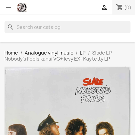
shopping_cart


(0)
search
Home
Analogue vinyl music
LP
Slade LP
Nobody’s Fools kansi VG+ levy EX- Käytetty LP