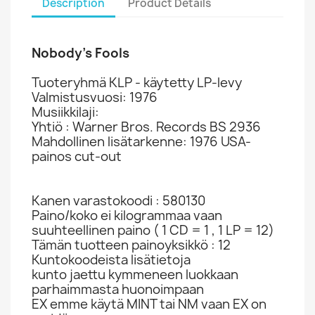
Description
Product Details
Nobody’s Fools
Tuoteryhmä KLP - käytetty LP-levy
Valmistusvuosi: 1976
Musiikkilaji:
Yhtiö : Warner Bros. Records BS 2936
Mahdollinen lisätarkenne: 1976 USA-
painos cut-out
Kanen varastokoodi : 580130
Paino/koko ei kilogrammaa vaan
suuhteellinen paino ( 1 CD = 1 , 1 LP = 12)
Tämän tuotteen painoyksikkö : 12
Kuntokoodeista lisätietoja
kunto jaettu kymmeneen luokkaan
parhaimmasta huonoimpaan
EX emme käytä MINT tai NM vaan EX on