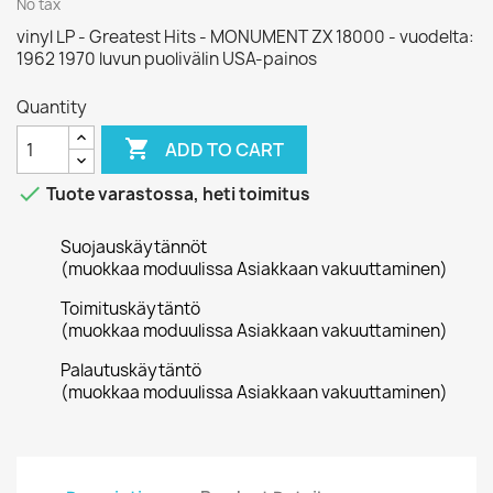
No tax
vinyl LP - Greatest Hits - MONUMENT ZX 18000 - vuodelta:
1962 1970 luvun puolivälin USA-painos
Quantity

ADD TO CART

Tuote varastossa, heti toimitus
Suojauskäytännöt
(muokkaa moduulissa Asiakkaan vakuuttaminen)
Toimituskäytäntö
(muokkaa moduulissa Asiakkaan vakuuttaminen)
Palautuskäytäntö
(muokkaa moduulissa Asiakkaan vakuuttaminen)