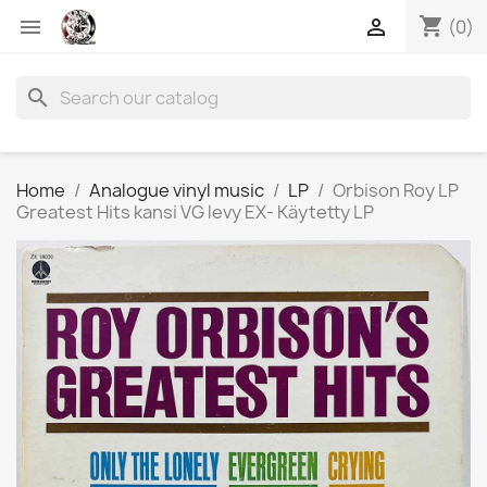
shopping_cart


(0)
search
Home
Analogue vinyl music
LP
Orbison Roy LP
Greatest Hits kansi VG levy EX- Käytetty LP