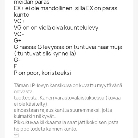
meidän paras
EX+ ei ole mahdollinen, sillä EX on paras
kunto
VG+
VG on on vielä oiva kuuntelulevy
VG-
G+
G näissä G levyissä on tuntuvia naarmuja
( tuntuvat siis kynnellä)
G-
F
P on poor, koristeeksi
Tämän LP-levyn kansikuva on kuvattu myytävänä
olevasta
tuotteesta, Kanen varastovalaistuksessa (kuvaa
ei ole käsitelty),
ainoastaan rajaus kantta suuremmaksi, jotta
kulmatkin näkyvät..
Pikkukuvaa klikkaamalla saat jättikokoisen josta
helppo todeta kannen kunto.