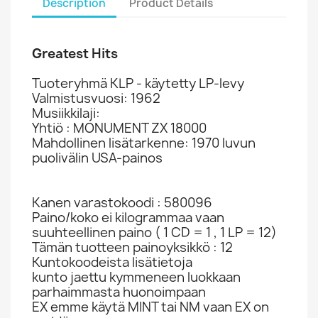
Description
Product Details
Greatest Hits
Tuoteryhmä KLP - käytetty LP-levy
Valmistusvuosi: 1962
Musiikkilaji:
Yhtiö : MONUMENT ZX 18000
Mahdollinen lisätarkenne: 1970 luvun
puolivälin USA-painos
Kanen varastokoodi : 580096
Paino/koko ei kilogrammaa vaan
suuhteellinen paino ( 1 CD = 1 , 1 LP = 12)
Tämän tuotteen painoyksikkö : 12
Kuntokoodeista lisätietoja
kunto jaettu kymmeneen luokkaan
parhaimmasta huonoimpaan
EX emme käytä MINT tai NM vaan EX on