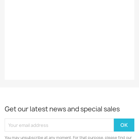
Ulkomainen
Styles
Rock/Pop
Record
EX-
Decade
60-Luku
Year
1962
Get our latest news and special sales
You may unsubscribe at any moment. For that purpose, please find our