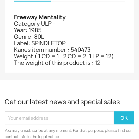
Freeway Mentality
Category ULP -
Year: 1985
Genre: 80L
Label: SPINDLETOP
Kanes item number : 540473
Weight ( 1 CD = 1 , 2 CD = 2, 1 LP = 12)
The weight of this product is : 12
Get our latest news and special sales
You may unsubscribe at any moment. For that purpose, please find our
contact info in the legal notice.