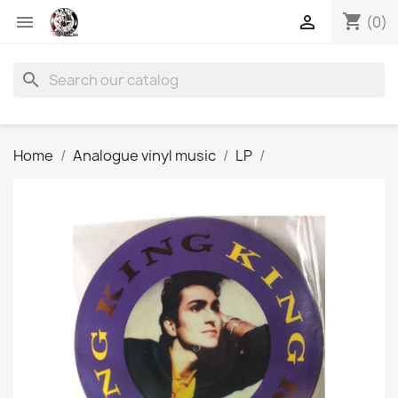
shopping_cart


(0)
search
Home
Analogue vinyl music
LP