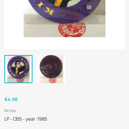
€4.98
No tax
LP - CBS - year :1985