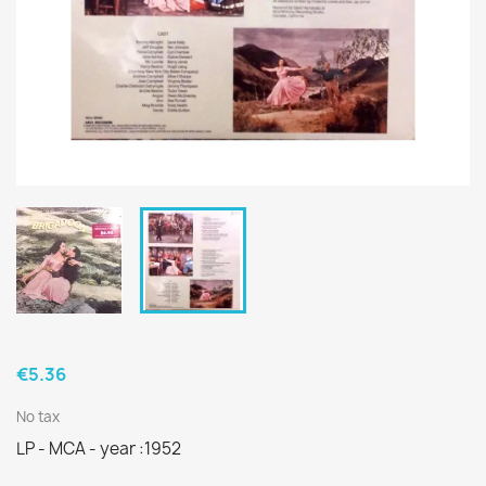
€5.36
No tax
LP - MCA - year :1952