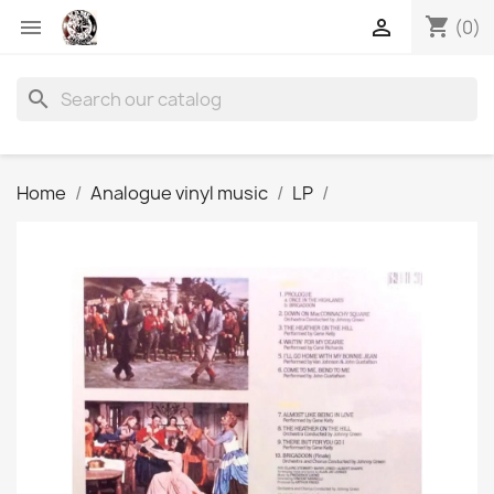
shopping_cart


(0)
search
Home
Analogue vinyl music
LP