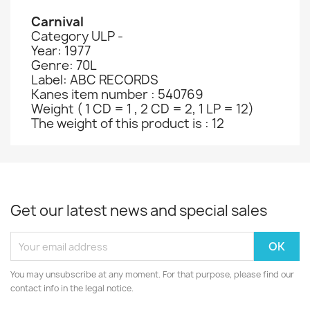
Carnival
Category ULP -
Year: 1977
Genre: 70L
Label: ABC RECORDS
Kanes item number : 540769
Weight ( 1 CD = 1 , 2 CD = 2, 1 LP = 12)
The weight of this product is : 12
Get our latest news and special sales
You may unsubscribe at any moment. For that purpose, please find our
contact info in the legal notice.