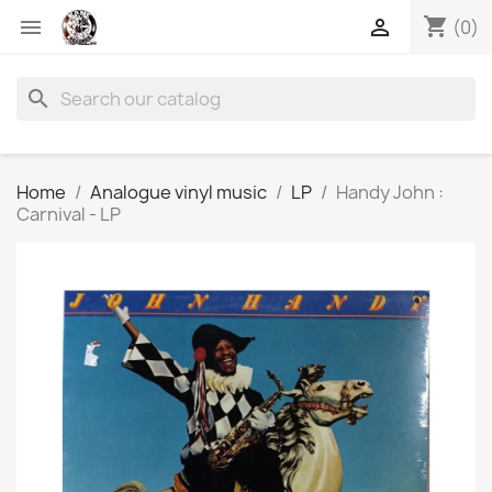
shopping_cart


(0)
search
Home
Analogue vinyl music
LP
Handy John :
Carnival - LP