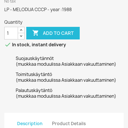
No tax
LP - MELODIJA CCCP - year :1988
Quantity

ADD TO CART

In stock, instant delivery
Suojauskäytännöt
(muokkaa moduulissa Asiakkaan vakuuttaminen)
Toimituskäytäntö
(muokkaa moduulissa Asiakkaan vakuuttaminen)
Palautuskäytäntö
(muokkaa moduulissa Asiakkaan vakuuttaminen)
Description
Product Details