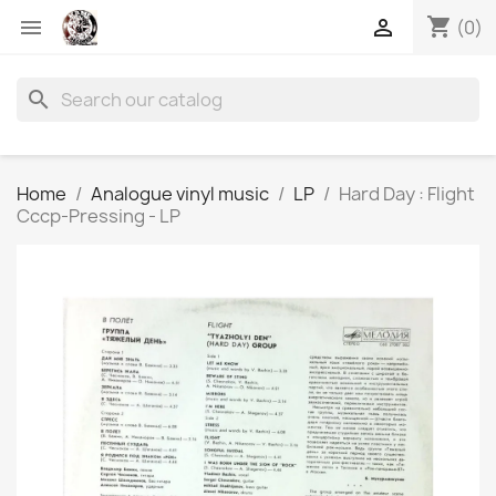
shopping_cart


(0)
search
Home
Analogue vinyl music
LP
Hard Day : Flight
Cccp-Pressing - LP