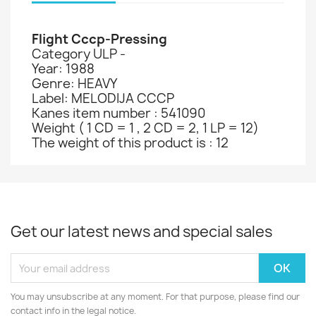
Flight Cccp-Pressing
Category ULP -
Year: 1988
Genre: HEAVY
Label: MELODIJA CCCP
Kanes item number : 541090
Weight ( 1 CD = 1 , 2 CD = 2, 1 LP = 12)
The weight of this product is : 12
Get our latest news and special sales
You may unsubscribe at any moment. For that purpose, please find our
contact info in the legal notice.