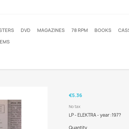
STERS
DVD
MAGAZINES
78 RPM
BOOKS
CAS
TEMS
€5.36
No tax
LP - ELEKTRA - year :197?
Quantity