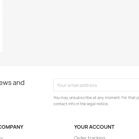
news and
You may unsubscribe at any moment. For that p
contact info in the legal notice.
COMPANY
YOUR ACCOUNT
ry
Order tracking