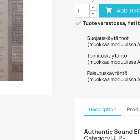

ADD TO 

Tuote varastossa, heti 
Suojauskäytännöt
(muokkaa moduulissa A
Toimituskäytäntö
(muokkaa moduulissa A
Palautuskäytäntö
(muokkaa moduulissa A
Description
Produ
Authentic Sound Ef
Category ULP -