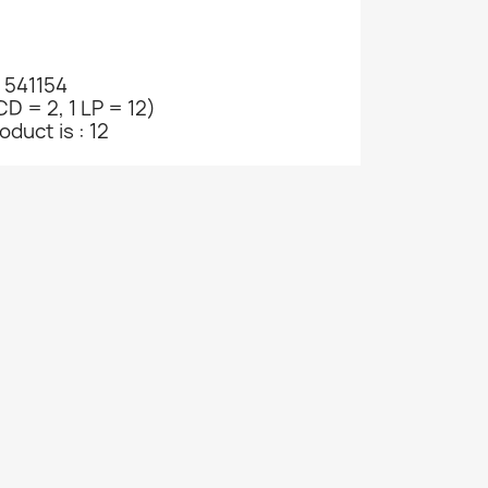
 541154
CD = 2, 1 LP = 12)
oduct is : 12