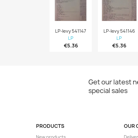
LP-levy 541147
LP-levy 541146
LP
LP
€5.36
€5.36
Get our latest 
special sales
PRODUCTS
OUR 
New products
Delive